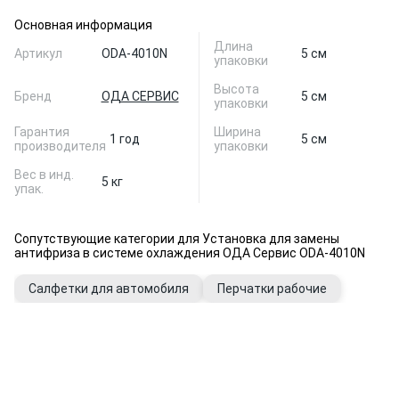
Основная информация
Длина
Артикул
ODA-4010N
5 см
упаковки
Высота
Бренд
ОДА СЕРВИС
5 см
упаковки
Гарантия
Ширина
1 год
5 см
производителя
упаковки
Вес в инд.
5 кг
упак.
Сопутствующие категории для Установка для замены
антифриза в системе охлаждения ОДА Сервис ODA-4010N
Салфетки для автомобиля
Перчатки рабочие