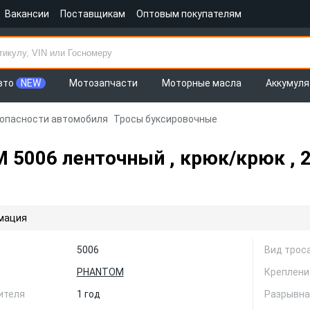
Вакансии
Поставщикам
Оптовым покупателям
вто
NEW
Мотозапчасти
Моторные масла
Аккумул
зопасности автомобиля
Тросы буксировочные
006 ленточный , крюк/крюк , 2.
мация
5006
Вид трос
PHANTOM
Креплени
ителя
1 год
Разрывная