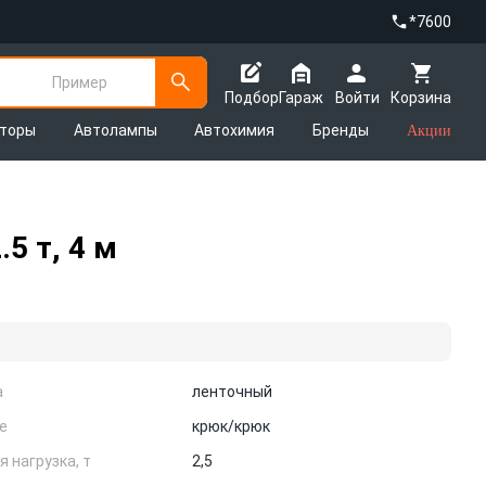
*7600
Пример
Подбор
Гараж
Войти
Корзина
яторы
Автолампы
Автохимия
Бренды
Акции
5 т, 4 м
а
ленточный
е
крюк/крюк
 нагрузка, т
2,5