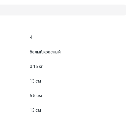
4
белый,
красный
0.15 кг
13 см
5.5 см
13 см