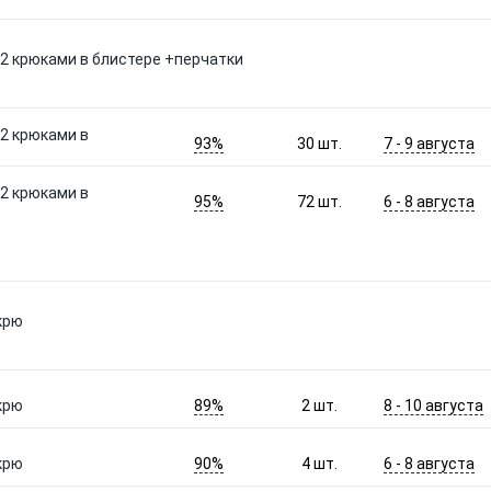
с 2 крюками в блистере +перчатки
 2 крюками в
93%
7 - 9 августа
30
шт.
 2 крюками в
95%
6 - 8 августа
72
шт.
крю
89%
8 - 10 августа
крю
2
шт.
90%
6 - 8 августа
крю
4
шт.