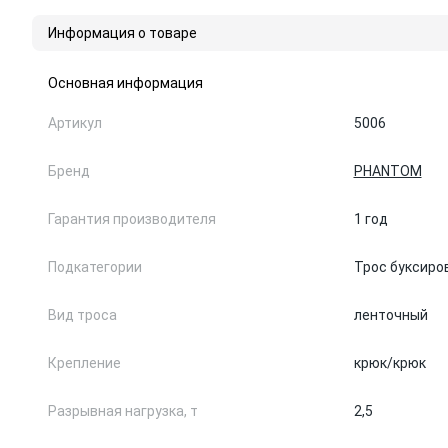
Информация о товаре
Основная информация
Артикул
5006
Бренд
PHANTOM
Гарантия производителя
1 год
Подкатегории
Трос буксиро
Вид троса
ленточный
Крепление
крюк/крюк
Разрывная нагрузка, т
2,5