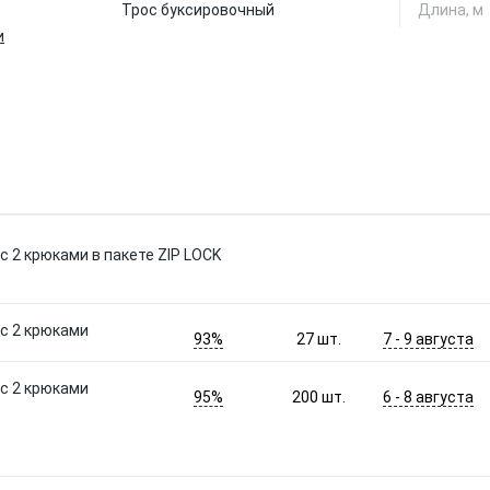
Трос буксировочный
Длина, м
и
 с 2 крюками в пакете ZIP LOCK
 с 2 крюками
93%
7 - 9 августа
27
шт.
 с 2 крюками
95%
6 - 8 августа
200
шт.