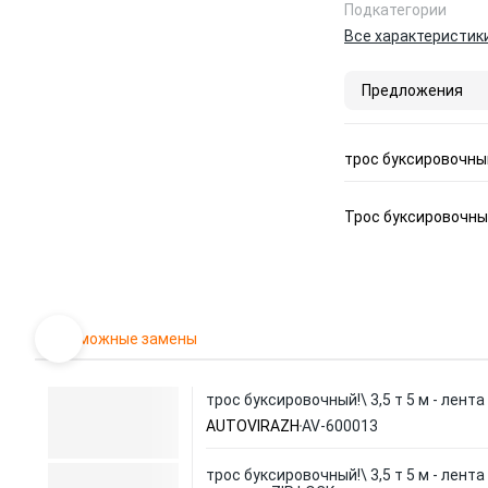
Подкатегории
Все характеристик
Предложения
трос буксировочный
Трос буксировочн
Возможные замены
трос буксировочный!\ 3,5 т 5 м - лента
AUTOVIRAZH
AV-600013
трос буксировочный!\ 3,5 т 5 м - лента