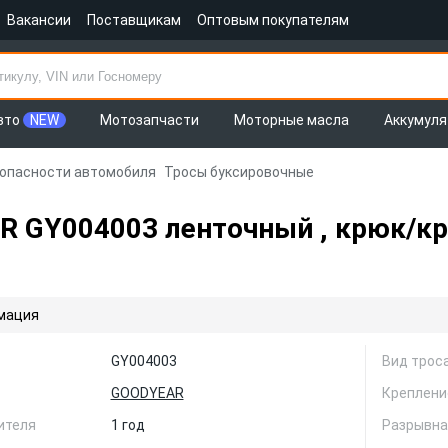
Вакансии
Поставщикам
Оптовым покупателям
вто
NEW
Мотозапчасти
Моторные масла
Аккумул
зопасности автомобиля
Тросы буксировочные
GY004003 ленточный , крюк/крюк
мация
GY004003
Вид трос
GOODYEAR
Креплени
ителя
1 год
Разрывная