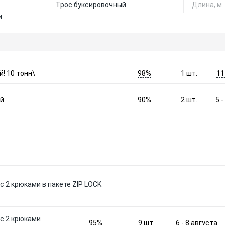
Трос буксировочный
Длина, м
и
98%
11
! 10 тонн\
1
шт.
90%
5 
ый
2
шт.
 с 2 крюками в пакете ZIP LOCK
 с 2 крюками
95%
6 - 8 августа
9
шт.