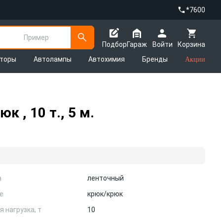
*7600
Пример
Подбор
Гараж
Войти
Корзина
яторы
Автолампы
Автохимия
Бренды
Акции
 , 10 т., 5 м.
а
ленточный
е
крюк/крюк
 нагрузка, т
10