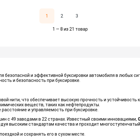
1
2
3
1 — 8 из 21 товар
я безопасной и эффективной буксировки автомобиля в любых сит
ость и безопасность при буксировке.
вой нити, что обеспечивает высокую прочность и устойчивость 
химических веществ, таких как нефтепродукты.
расстояние и управляемость при буксировке.
ин с 49 заводами в 22 странах. Известный своими инновациями,
ледуя высоким стандартам качества и проходит многоступенчатый
оездкой и сохранять его в сухом месте.