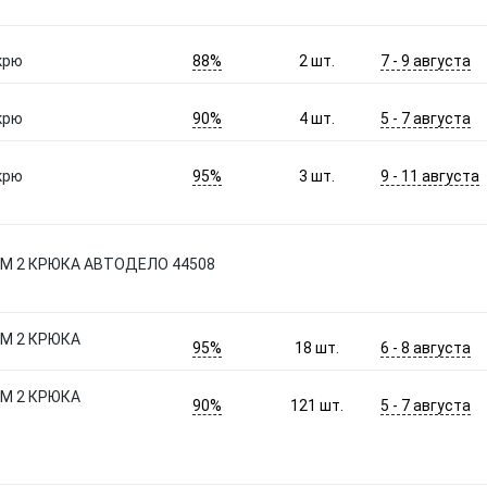
88%
7 - 9 августа
крю
2
шт.
90%
5 - 7 августа
крю
4
шт.
95%
9 - 11 августа
крю
3
шт.
 М 2 КРЮКА АВТОДЕЛО 44508
 М 2 КРЮКА
95%
6 - 8 августа
18
шт.
 М 2 КРЮКА
90%
5 - 7 августа
121
шт.