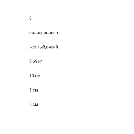
6
полипропилен
желтый,
синий
0.69 кг
10 см
5 см
5 см