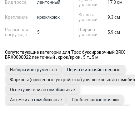
Вид троса
ленточный
17.3 см
упаковки
Высота
Крепление
крюк/крюк
9.3 см
упаковки
Разрывная
Ширина
5
5.9 см
нагрузка, т
упаковки
Сопутствующие категории для Трос буксировочный BRIX
BRX0080022 ленточный , крюк/крюк , 5 т., 5 м.
Наборы инструментов
Перчатки хозяйственные
Фаркопы (прицепные устройства) для легковых автомобилей
Огнетушители автомобильные
Аптечки автомобильные
Проблесковые маячки
Наборы автомобилиста
Канистры автомобильные
Фаркопы для грузовых прицепов