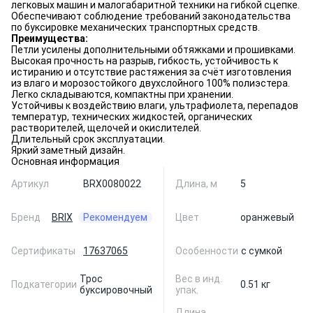
легковых машин и малогабаритной техники на гибкой сцепке.
Обеспечивают соблюдение требований законодательства
по буксировке механических транспортных средств.
Преимущества:
Петли усилены дополнительными обтяжками и прошивками.
Высокая прочность на разрыв, гибкость, устойчивость к
истиранию и отсутствие растяжения за счёт изготовления
из влаго и морозостойкого двухслойного 100% полиэстера.
Легко складываются, компактны при хранении.
Устойчивы к воздействию влаги, ультрафиолета, перепадов
температур, технических жидкостей, органических
растворителей, щелочей и окислителей.
Длительный срок эксплуатации.
Яркий заметный дизайн.
Основная информация
Артикул
BRX0080022
Длина, м
5
Бренд
BRIX
Рекомендуем
Цвет
оранжевый
Сертификаты
17637065
Особенности
с сумкой
Трос
Вес в инд.
Подкатегории
0.51 кг
буксировочный
упак.
Длина