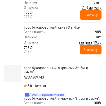
Наличие
3 шт.
7 - 9 августа
Отгрузка
927 ₽
В корзину
975 ₽
трос буксировочный! канат 3 т. 4 м\
98%
Вероятность
Наличие
6 шт.
завтра в 19:30
Отгрузка
706 ₽
В корзину
743 ₽
трос буксировочный! c крюками 3т, 5м, в
сумке\
AVS
A80974S
5.0
1
отзыв
Лучшее предложение
трос буксировочный! c крюками 3т, 5м, в сумке\
100%
Вероятность