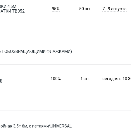
КИ 4,5М
95%
7 - 9 августа
50
шт.
ЧАТКИ TB352
 СВЕТОВОЗВРАЩАЮЩИМИ ФЛАЖКАМИ)
100%
сегодня в 10:3
1
шт.
)
лойная 3,5т 6м, с петлями\UNIVERSAL