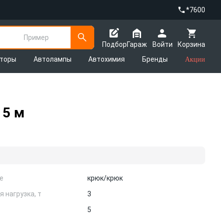
*7600
Пример
Подбор
Гараж
Войти
Корзина
яторы
Автолампы
Автохимия
Бренды
Акции
 5 м
е
крюк/крюк
 нагрузка, т
3
5