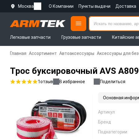
Москва
О Компании
Пункты выдачи
Доставка
Легковые запчасти
Грузовые запчасти
Китайские а
Главная
Ассортимент
Автоаксессуары
Аксессуары для бе
Трос буксировочный AVS A8097
1
отзыв
В избранное
Поделиться
Основная инфор
Артикул
Бренд
Подкатегории