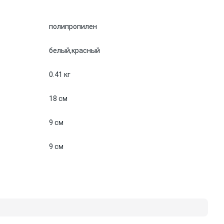
полипропилен
белый,
красный
0.41 кг
18 см
9 см
9 см