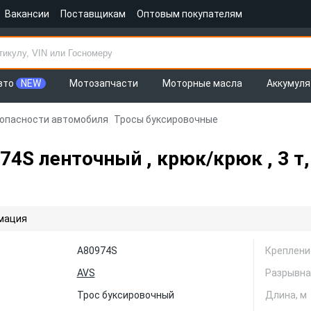
Вакансии
Поставщикам
Оптовым покупателям
вто
NEW
Мотозапчасти
Моторные масла
Аккумул
зопасности автомобиля
Тросы буксировочные
4S ленточный , крюк/крюк , 3 т,
мация
A80974S
Креплени
AVS
Разрывная
Трос буксировочный
Длина, м