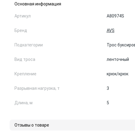
Основная информация
Артикул
A80974S
Бренд
AVS
Подкатегории
Трос буксиро
Вид троса
ленточный
Крепление
крюк/крюк
Разрывная нагрузка, т
3
Длина, м
5
Отзывы о товаре