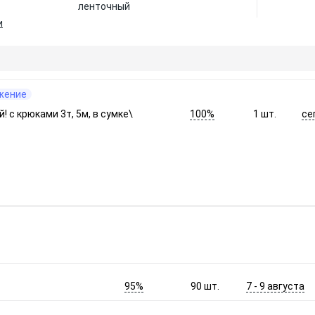
ленточный
и
жение
100%
се
! c крюками 3т, 5м, в сумке\
1
шт.
95%
7 - 9 августа
90
шт.