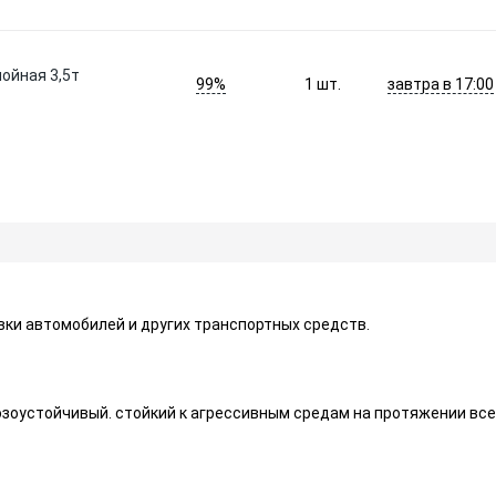
лойная 3,5т
99%
завтра в 17:00
1
шт.
вки автомобилей и других транспортных средств.
озоустойчивый. стойкий к агрессивным средам на протяжении все