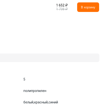
1 652 ₽
В корзину
1 738 ₽
5
полипропилен
белый,
красный,
синий