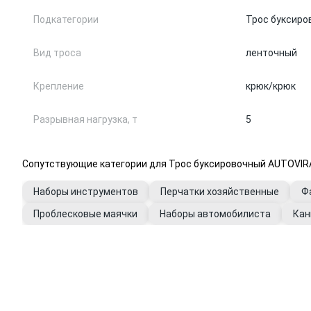
Подкатегории
Трос буксиро
Вид троса
ленточный
Крепление
крюк/крюк
Разрывная нагрузка, т
5
Сопутствующие категории для Трос буксировочный AUTOVIRAZH
Наборы инструментов
Перчатки хозяйственные
Ф
Проблесковые маячки
Наборы автомобилиста
Кан