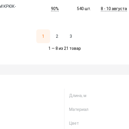
М КРЮК-
90%
8 - 10 августа
540
шт.
1
2
3
1 — 8 из 21 товар
Длина, м
Материал
Цвет