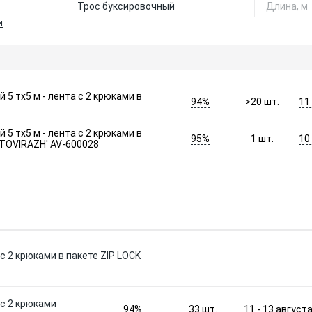
Трос буксировочный
Длина, м
и
 5 тx5 м - лента с 2 крюками в
94%
11
>20
шт.
 5 тx5 м - лента с 2 крюками в
95%
10
1
шт.
UTOVIRAZH' AV-600028
 с 2 крюками в пакете ZIP LOCK
 с 2 крюками
94%
11 - 13 август
33
шт.