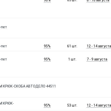
65
шт.
-пет
95%
12 - 14 август
-пет
61
шт.
95%
7 - 9 августа
-пет
1
шт.
 М КРЮК-СКОБА АВТОДЕЛО 44511
М КРЮК-
95%
12 - 14 август
53
шт.