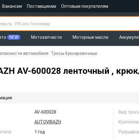
Вакансии
Поставщикам
Оптовым покупателям
вто
NEW
Мотозапчасти
Моторные масла
Аккумул
зопасности автомобиля
Тросы буксировочные
H AV-600028 ленточный , крюк/к
мация
AV-600028
Вид трос
AUTOVIRAZH
Креплени
ителя
1 год
Разрывная