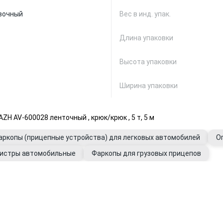
вочный
Вес в инд. упак.
Длина упаковки
Высота упаковки
Ширина упаковки
 AV-600028 ленточный , крюк/крюк , 5 т, 5 м
аркопы (прицепные устройства) для легковых автомобилей
О
истры автомобильные
Фаркопы для грузовых прицепов