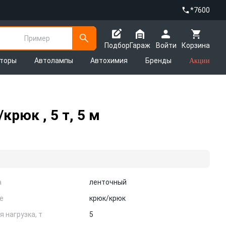
*7600
Пример
Подбор
Гараж
Войти
Корзина
яторы
Автолампы
Автохимия
Бренды
Акции
рюк , 5 т, 5 м
а
ленточный
е
крюк/крюк
 нагрузка, т
5