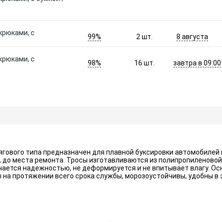
 крюками, с
99%
8 августа
2
шт.
 крюками, с
98%
завтра в 09:00
16
шт.
ягового типа предназначен для плавной буксировки автомобилей 
ге, до места ремонта. Тросы изготавливаются из полипропиленово
чается надежностью, не деформируется и не впитывает влагу. О
 на протяжении всего срока службы, морозоустойчивы, удобны в 