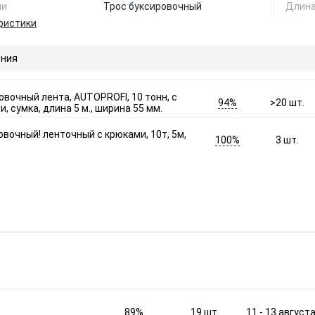
ии
Трос буксировочный
Длина
ристики
ния
овочный лента, AUTOPROFI, 10 тонн, с
94%
>20
шт.
, сумка, длина 5 м., ширина 55 мм.
овочный! ленточный с крюками, 10т, 5м,
100%
3
шт.
89%
11 - 13 август
19
шт.