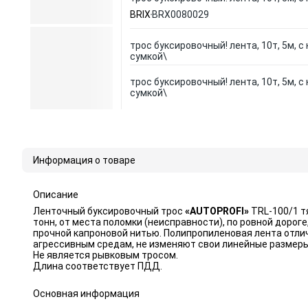
BRIX
BRX0080029
трос буксировочный! лента, 10т, 5м, с
сумкой\
трос буксировочный! лента, 10т, 5м, с
сумкой\
Информация о товаре
Описание
Ленточный буксировочный трос
«AUTOPROFI»
TRL-100/1 т
тонн, от места поломки (неисправности), по ровной доро
прочной капроновой нитью. Полипропиленовая лента отли
агрессивным средам, не изменяют свои линейные размеры
Не является рывковым тросом.
Длина соответствует ПДД.
Основная информация