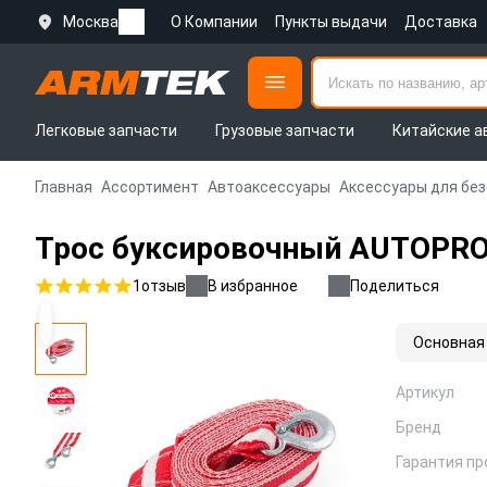
Москва
О Компании
Пункты выдачи
Доставка
Легковые запчасти
Грузовые запчасти
Китайские а
Главная
Ассортимент
Автоаксессуары
Аксессуары для бе
Трос буксировочный AUTOPROFI
1
отзыв
В избранное
Поделиться
Основная
Артикул
Бренд
Гарантия пр