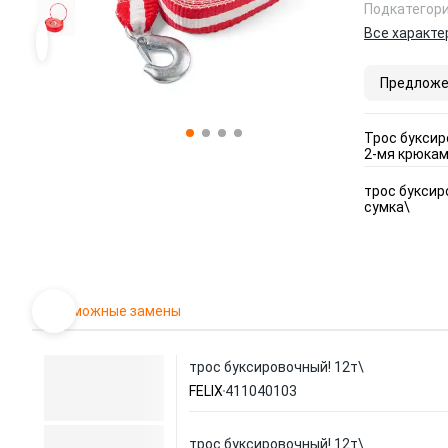
Подкатегор
Все характе
Предложе
Трос буксир
2-мя крюками
трос буксир
сумка\
Возможные замены
трос буксировочный! 12т\
FELIX
411040103
трос буксировочный! 12т\