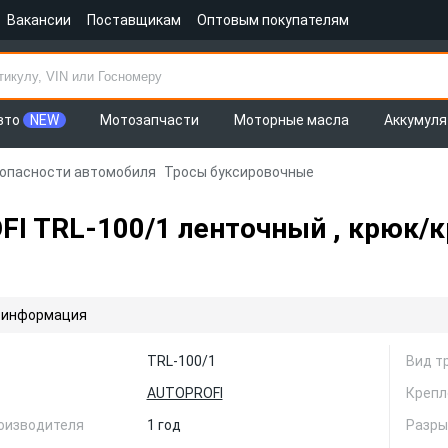
Вакансии
Поставщикам
Оптовым покупателям
вто
NEW
Мотозапчасти
Моторные масла
Аккумул
зопасности автомобиля
Тросы буксировочные
 TRL-100/1 ленточный , крюк/крю
 информация
TRL-100/1
Вид т
AUTOPROFI
Крепл
оизводителя
1 год
Разры