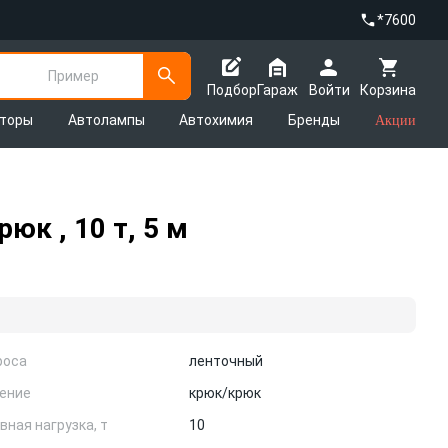
*7600
Пример
Подбор
Гараж
Войти
Корзина
яторы
Автолампы
Автохимия
Бренды
Акции
к , 10 т, 5 м
роса
ленточный
ение
крюк/крюк
вная нагрузка, т
10