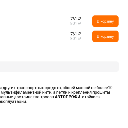
761 ₽
В корзину
801 ₽
761 ₽
В корзину
801 ₽
и других транспортных средств, общей массой не более10
й мультифиламентной нити, а петли и крепления прошиты
сновные достоинства тросов
АВТОПРОФИ
: стойкие к
эксплуатации.