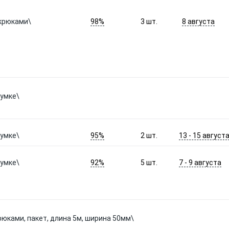
98%
8 августа
 крюками\
3
шт.
сумке\
95%
13 - 15 август
сумке\
2
шт.
92%
7 - 9 августа
сумке\
5
шт.
крюками, пакет, длина 5м, ширина 50мм\