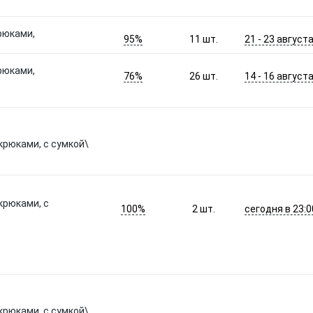
крюками,
95%
21 - 23 август
11
шт.
крюками,
76%
14 - 16 август
26
шт.
 крюками, с сумкой\
 крюками, с
100%
сегодня в 23:0
2
шт.
 крюками, с сумкой\