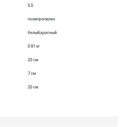
5,5
полипропилен
белый,
красный
0.81 кг
20 см
7 см
20 см