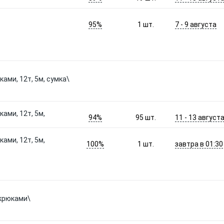
95%
7 - 9 августа
1
шт.
ами, 12т, 5м, сумка\
ами, 12т, 5м,
94%
11 - 13 август
95
шт.
ами, 12т, 5м,
100%
завтра в 01:30
1
шт.
 крюками\