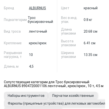
Бренд
ALBURNUS
Цвет
красный
Трос
Вес в инд.
Подкатегории
0.8 кг
буксировочный
упак.
Длина
Вид троса
ленточный
20.68 см
упаковки
Высота
Крепление
крюк/крюк
6.41 см
упаковки
Разрывная
Ширина
10
13.35 см
нагрузка, т
упаковки
Длина, м
4,5
Сопутствующие категории для Трос буксировочный
ALBURNUS 8904720001106 ленточный , крюк/крюк , 10 т, 4.5 м
Наборы инструментов
Перчатки хозяйственные
Фаркопы (прицепные устройства) для легковых автомобилей