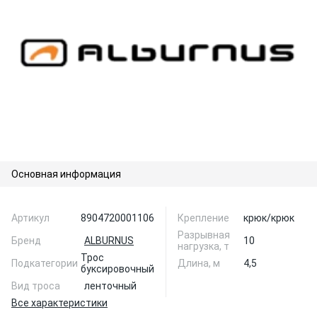
Основная информация
Артикул
8904720001106
Крепление
крюк/крюк
Разрывная
Бренд
ALBURNUS
10
нагрузка, т
Трос
Подкатегории
Длина, м
4,5
буксировочный
Вид троса
ленточный
Все характеристики