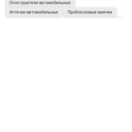
Огнетушители автомобильные
Аптечки автомобильные
Проблесковые маячки
Наборы автомобилиста
Канистры автомобильные
Фаркопы для грузовых прицепов