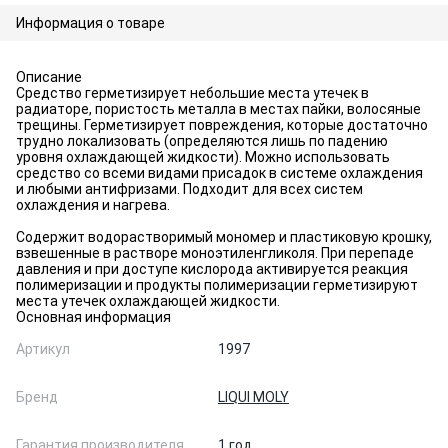
Информация о товаре
Описание
Средство герметизирует небольшие места утечек в
радиаторе, пористость металла в местах пайки, волосяные
трещины. Герметизирует повреждения, которые достаточно
трудно локализовать (определяются лишь по падению
уровня охлаждающей жидкости). Можно использовать
средство со всеми видами присадок в системе охлаждения
и любыми антифризами. Подходит для всех систем
охлаждения и нагрева.
Содержит водорастворимый мономер и пластиковую крошку,
взвешенные в растворе моноэтиленгликоля. При перепаде
давления и при доступе кислорода активируется реакция
полимеризации и продукты полимеризации герметизируют
места утечек охлаждающей жидкости.
Основная информация
Артикул
1997
Бренд
LIQUI MOLY
Гарантия производителя
1 год