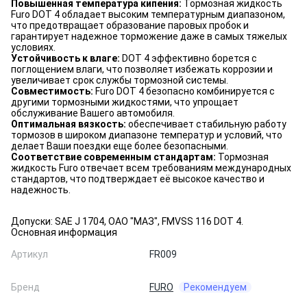
Повышенная температура кипения:
Тормозная жидкость
Furo DOT 4 обладает высоким температурным диапазоном,
что предотвращает образование паровых пробок и
гарантирует надежное торможение даже в самых тяжелых
условиях.
Устойчивость к влаге:
DOT 4 эффективно борется с
поглощением влаги, что позволяет избежать коррозии и
увеличивает срок службы тормозной системы.
Совместимость:
Furo DOT 4 безопасно комбинируется с
другими тормозными жидкостями, что упрощает
обслуживание Вашего автомобиля.
Оптимальная вязкость:
обеспечивает стабильную работу
тормозов в широком диапазоне температур и условий, что
делает Ваши поездки еще более безопасными.
Соответствие современным стандартам:
Тормозная
жидкость Furo отвечает всем требованиям международных
стандартов, что подтверждает её высокое качество и
надежность.
Допуски: SAE J 1704, ОАО "МАЗ", FMVSS 116 DOT 4.
Основная информация
Артикул
FR009
Бренд
FURO
Рекомендуем