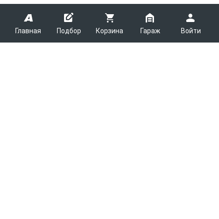
Главная
Подбор
Корзина
Гараж
Войти
ARMTEK
О Компании
Покупателям
Контакты
Как сделать заказ
Партнерам
Новости
Доставка
Поставщикам
Каталоги
Вакансии
Оплата
Планировщик выгрузки
Легковые запчасти