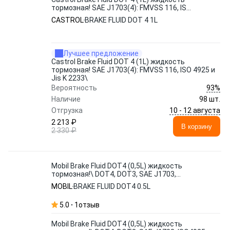
тормозная! SAE J1703(4): FMVSS 116, ISO
4925 и Jis K 2233\
CASTROL
BRAKE FLUID DOT 4 1L
Лучшее предложение
Castrol Brake Fluid DOT 4 (1L) жидкость
тормозная! SAE J1703(4): FMVSS 116, ISO 4925 и
Jis K 2233\
93%
Вероятность
Наличие
98 шт.
10 - 12 августа
Отгрузка
2 213 ₽
В корзину
2 330 ₽
Mobil Brake Fluid DOT4 (0,5L) жидкость
тормозная!\ DOT4, DOT3, SAE J1703,
ISO4925, FMVSS 116
MOBIL
BRAKE FLUID DOT4 0.5L
5.0
1
отзыв
Mobil Brake Fluid DOT4 (0,5L) жидкость