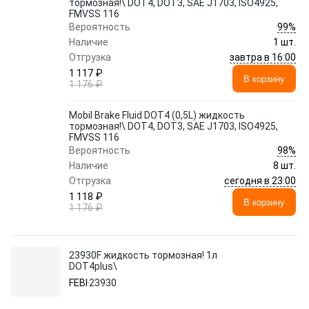
тормозная!\ DOT4, DOT3, SAE J1703, ISO4925,
FMVSS 116
99%
Вероятность
Наличие
1 шт.
завтра в 16:00
Отгрузка
1 117 ₽
В корзину
1 176 ₽
Mobil Brake Fluid DOT4 (0,5L) жидкость
тормозная!\ DOT4, DOT3, SAE J1703, ISO4925,
FMVSS 116
98%
Вероятность
Наличие
8 шт.
сегодня в 23:00
Отгрузка
1 118 ₽
В корзину
1 176 ₽
23930F жидкость тормозная! 1л
DOT4plus\
FEBI
23930