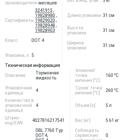
Вес в инд. упак.
5 кг
производителя
месяцев
3241915
,
19828980
,
Длина упаковки
31 см
Сертификаты
19829020
,
19828948
,
Высота
19828903
31 см
упаковки
Класс
DOT 4
Ширина
31 см
упаковки
Упаковка, л
5
Техническая информация
'влажная'
Тормозная
Описание
точка
160 °С
жидкость
кипения [°C]
Упаковочная
'Сухая' точка
4
260 °С
единица
кипения [°C]
Количество в
упаковочной
4
Объем [л]
5 л
единице
Штрих-
4027816217541
Вес [кг]
5.61 кг
код/EAN
DBL 7760 Typ
Соблюдать
DOT4,
сервисную
0