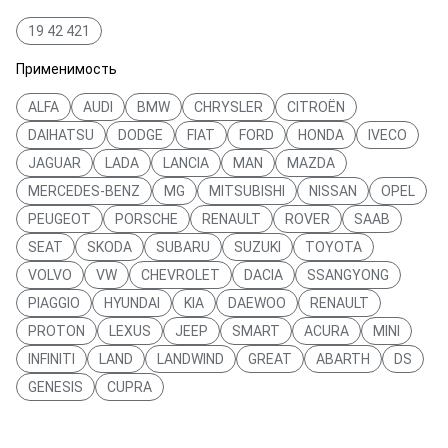
19 42 421
Применимость
ALFA
AUDI
BMW
CHRYSLER
CITROËN
DAIHATSU
DODGE
FIAT
FORD
HONDA
IVECO
JAGUAR
LADA
LANCIA
MAN
MAZDA
MERCEDES-BENZ
MG
MITSUBISHI
NISSAN
OPEL
PEUGEOT
PORSCHE
RENAULT
ROVER
SAAB
SEAT
SKODA
SUBARU
SUZUKI
TOYOTA
VOLVO
VW
CHEVROLET
DACIA
SSANGYONG
PIAGGIO
HYUNDAI
KIA
DAEWOO
RENAULT
PROTON
LEXUS
JEEP
SMART
ACURA
MINI
INFINITI
LAND
LANDWIND
GREAT
ABARTH
DS
GENESIS
CUPRA