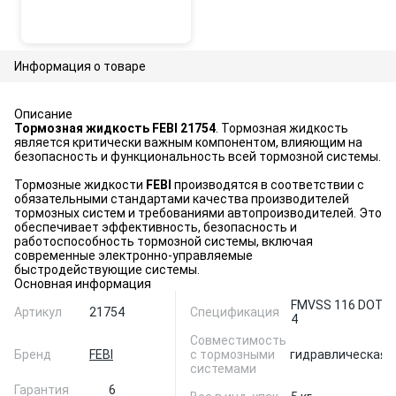
Информация о товаре
Описание
Тормозная жидкость FEBI 21754
. Тормозная жидкость
является критически важным компонентом, влияющим на
безопасность и функциональность всей тормозной системы.
Тормозные жидкости
FEBI
производятся в соответствии с
обязательными стандартами качества производителей
тормозных систем и требованиями автопроизводителей. Это
обеспечивает эффективность, безопасность и
работоспособность тормозной системы, включая
современные электронно-управляемые
быстродействующие системы.
Основная информация
FMVSS 116 DOT
Артикул
21754
Спецификация
4
Совместимость
Бренд
FEBI
с тормозными
гидравлическая
системами
Гарантия
6