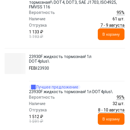
тормозная!\ DOT4, DOT3, SAE J1703, ISO4925,
FMVSS 116
95%
Вероятность
Наличие
61 шт.
7 - 9 августа
Отгрузка
1 133 ₽
В корзину
1 193 ₽
23930F жидкость тормозная! 1л
DOT4plus\
FEBI
23930
Лучшее предложение
23930F жидкость тормозная! 1л DOT4plus\
95%
Вероятность
Наличие
32 шт.
8 - 10 августа
Отгрузка
1 512 ₽
В корзину
1 591 ₽