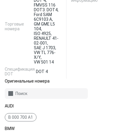
DOT 4,
информацию
FMVSS 116
DOT3. DOT4,
Ford SAM
6C9103 A,
Торговые
GM GME L5
номера
104,
ISO 4925,
RENAULT 41-
02-001,
SAE J 1703,
VW TL 776-
X/Y,
VW 501 14
Спецификация
DOT 4
DOT
Оригинальные номера
Поиск
AUDI
B 000 700 A1
BMW