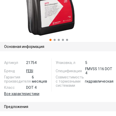
Основная информация
Артикул
21754
Упаковка, л
5
FMVSS 116 DOT
Бренд
FEBI
Спецификация
4
Гарантия
6
Совместимость
производителя
месяцев
с тормозными
гидравлическая
системами
Класс
DOT 4
Все характеристики
Предложения