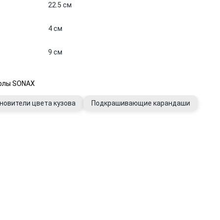
22.5 см
4 см
9 см
колы SONAX
новители цвета кузова
Подкрашивающие карандаши