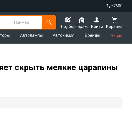
*7600
Пример
Подбор
Гараж
Войти
Корзина
яторы
Автолампы
Автохимия
Бренды
Акции
ляет скрыть мелкие царапины