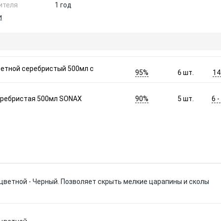
ителя
1 год
и
ветной серебристый 500мл с
95%
14
6
шт.
90%
6 
еребристая 500мл SONAX
5
шт.
цветной - Черный. Позволяет скрыть мелкие царапины и сколы