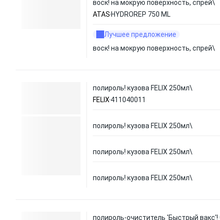
воск! на мокрую поверхность, спрей\
ATAS
HYDROREP 750 ML
Лучшее предложение
воск! на мокрую поверхность, спрей\
полироль! кузова FELIX 250мл\
FELIX
411040011
полироль! кузова FELIX 250мл\
полироль! кузова FELIX 250мл\
полироль! кузова FELIX 250мл\
полироль-очиститель 'Быстрый вакс'! 