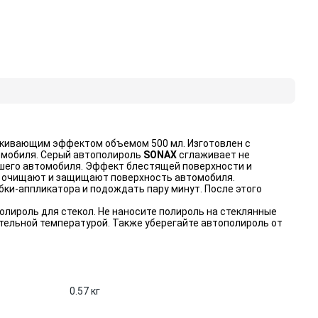
алкивающим эффектом объемом 500 мл. Изготовлен с
томобиля. Серый автополироль
SONAX
сглаживает не
ашего автомобиля. Эффект блестящей поверхности и
 очищают и защищают поверхность автомобиля.
ки-аппликатора и подождать пару минут. После этого
олироль для стекол. Не наносите полироль на стеклянные
тельной температурой. Также уберегайте автополироль от
0.57 кг