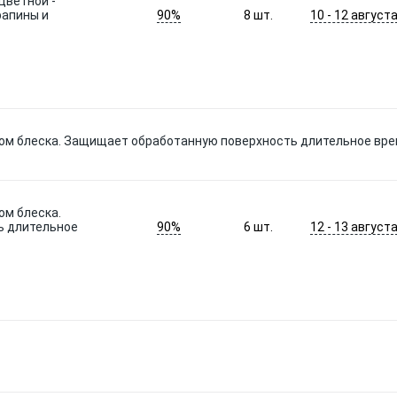
цветной -
90%
10 - 12 август
рапины и
8
шт.
том блеска. Защищает обработанную поверхность длительное вр
ом блеска.
90%
12 - 13 август
ь длительное
6
шт.