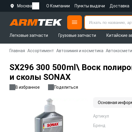
Москва
О Компании
Пункты выдачи
Доставка
Легковые запчасти
Грузовые запчасти
Китайские а
Главная
Ассортимент
Автохимия и косметика
Автокосмети
SX296 300 500ml\ Воск полир
и сколы SONAX
В избранное
Поделиться
Основная инфор
Артикул
Бренд