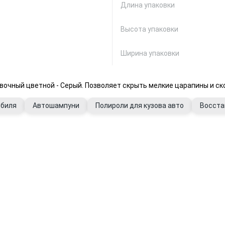
Длина упаковки
Высота упаковки
Ширина упаковки
вочный цветной - Серый. Позволяет скрыть мелкие царапины и с
обиля
Автошампуни
Полироли для кузова авто
Восста