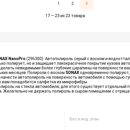
1
2
3
17 — 23 из 23 товара
NAX NanoPro
(296300). Автополироль серый с воском и водоотт
олько полирует, но и защищает лакокрасочное покрытие кузова ав
и сделать невидимыми более глубокие царапины на поверхности в
ких месяцев. Полироли с воском
SONAX
одновременно полируют,
нанести автополироль на поверхность автомобиля с помощью губ
го вам понадобится салфетка из микрофибры.
лироль на стекла автомобиля, для этого существует отдельный п
да. Желательно не держать полироль в сыром помещении с отрица
Вес в инд. упак.