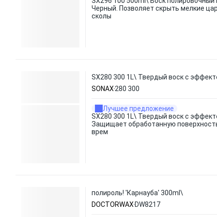
SX296 100 500ml\ Воск полировочный 
Черный. Позволяет скрыть мелкие ца
сколы
SX280 300 1L\ Твердый воск с эффек
SONAX
280 300
Лучшее предложение
SX280 300 1L\ Твердый воск с эффект
Защищает обработанную поверхност
врем
полироль! 'Карнауба' 300ml\
DOCTORWAX
DW8217