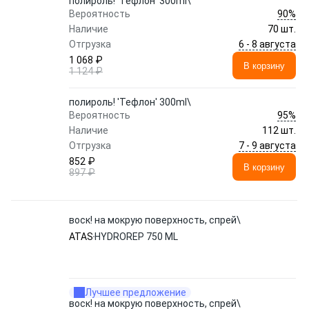
полироль! 'Тефлон' 300ml\
90%
Вероятность
Наличие
70 шт.
6 - 8 августа
Отгрузка
1 068 ₽
В корзину
1 124 ₽
полироль! 'Тефлон' 300ml\
95%
Вероятность
Наличие
112 шт.
7 - 9 августа
Отгрузка
852 ₽
В корзину
897 ₽
воск! на мокрую поверхность, спрей\
ATAS
HYDROREP 750 ML
Лучшее предложение
воск! на мокрую поверхность, спрей\