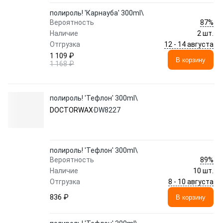
полироль! 'Карнауба' 300ml\
87%
Вероятность
Наличие
2 шт.
12 - 14 августа
Отгрузка
1 109 ₽
В корзину
1 168 ₽
полироль! 'Тефлон' 300ml\
DOCTORWAX
DW8227
полироль! 'Тефлон' 300ml\
89%
Вероятность
Наличие
10 шт.
8 - 10 августа
Отгрузка
836 ₽
В корзину