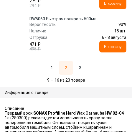
279 ₽
В корзину
294 ₽
RW5060 Быстрая полироль 500мл
90%
Вероятность
Наличие
15 шт.
6 - 8 августа
Отгрузка
471 ₽
В корзину
495 ₽
1
2
3
9 — 16 из 23 товара
Информация о товаре
Описание
Твердый воск
SONAX Profiline Hard Wax Carnauba HW 02-04
1л (280300) рекомендуется использовать сразу после
полировки автомобиля. Он позволит покрыть кузов
автомобиля защитным слоем, стойким к царапинам и