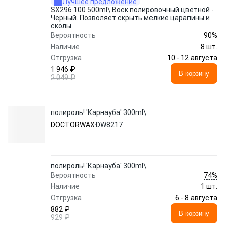
Лучшее предложение
SX296 100 500ml\ Воск полировочный цветной -
Черный. Позволяет скрыть мелкие царапины и
сколы
90%
Вероятность
Наличие
8 шт.
10 - 12 августа
Отгрузка
1 946 ₽
В корзину
2 049 ₽
полироль! 'Карнауба' 300ml\
DOCTORWAX
DW8217
полироль! 'Карнауба' 300ml\
74%
Вероятность
Наличие
1 шт.
6 - 8 августа
Отгрузка
882 ₽
В корзину
929 ₽