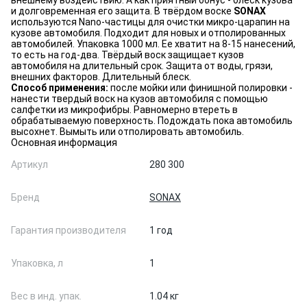
внешнему воздействию. А как приятный бонус - блеск кузова
и долговременная его защита. В твёрдом воске
SONAX
используются Nano-частицы для очистки микро-царапин на
кузове автомобиля. Подходит для новых и отполированных
автомобилей. Упаковка 1000 мл. Ее хватит на 8-15 нанесений,
то есть на год-два. Твёрдый воск защищает кузов
автомобиля на длительный срок. Защита от воды, грязи,
внешних факторов. Длительный блеск.
Способ применения:
после мойки или финишной полировки -
нанести твердый воск на кузов автомобиля с помощью
салфетки из микрофибры. Равномерно втереть в
обрабатываемую поверхность. Подождать пока автомобиль
высохнет. Вымыть или отполировать автомобиль.
Основная информация
Артикул
280 300
Бренд
SONAX
Гарантия производителя
1 год
Упаковка, л
1
Вес в инд. упак.
1.04 кг