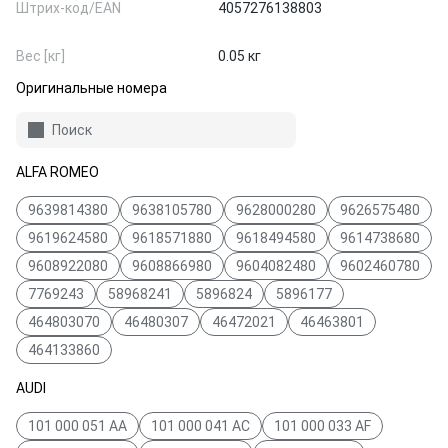
Штрих-код/EAN
4057276138803
Вес [кг]
0.05 кг
Оригинальные номера
Поиск
ALFA ROMEO
9639814380
9638105780
9628000280
9626575480
9619624580
9618571880
9618494580
9614738680
9608922080
9608866980
9604082480
9602460780
7769243
58968241
5896824
5896177
464803070
46480307
46472021
46463801
464133860
AUDI
101 000 051 AA
101 000 041 AC
101 000 033 AF