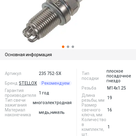
Основная информация
плоское
Артикул
235 752-SX
Тип
посадочное
посадки
гнездо
Бренд
STELLOX
Рекомендуем
Резьба
M14x1.25
Гарантия
1 год
производителя
Длина
19
Тип свечи
резьбы, мм
многоэлектродная
зажигания
Размер
Материал
свечного
16
медь,
никель
наконечника
ключа, мм
Количество
в
1
комплекте,
шт.