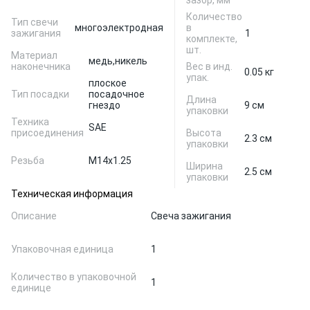
зазор, мм
Количество
Тип свечи
многоэлектродная
в
зажигания
1
комплекте,
шт.
Материал
медь,
никель
наконечника
Вес в инд.
0.05 кг
упак.
плоское
Тип посадки
посадочное
Длина
гнездо
9 см
упаковки
Техника
SAE
присоединения
Высота
2.3 см
упаковки
Резьба
M14x1.25
Ширина
2.5 см
упаковки
Техническая информация
Описание
Свеча зажигания
Упаковочная единица
1
Количество в упаковочной
1
единице