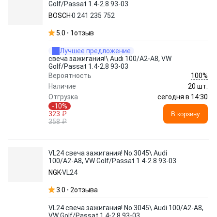
Golf/Passat 1.4-2.8 93-03
BOSCH
0 241 235 752
5.0
1
отзыв
Лучшее предложение
свеча зажигания!\ Audi 100/A2-A8, VW
Golf/Passat 1.4-2.8 93-03
100%
Вероятность
Наличие
20 шт.
сегодня в 14:30
Отгрузка
-10%
323 ₽
В корзину
358 ₽
VL24 свеча зажигания! No.3045\ Audi
100/A2-A8, VW Golf/Passat 1.4-2.8 93-03
NGK
VL24
3.0
2
отзыва
VL24 свеча зажигания! No.3045\ Audi 100/A2-A8,
VW Golf/Passat 1.4-2.8 93-03