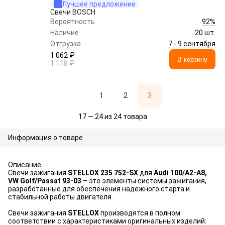
Лучшее предложение
Свечи BOSCH
92%
Вероятность
Наличие
20 шт.
7 - 9 сентября
Отгрузка
1 062 ₽
В корзину
1 118 ₽
1
2
3
17 — 24 из 24 товара
Информация о товаре
Описание
Свечи зажигания
STELLOX 235 752-SX
для
Audi 100/A2-A8,
VW Golf/Passat 93-03
– это элементы системы зажигания,
разработанные для обеспечения надежного старта и
стабильной работы двигателя.
Свечи зажигания
STELLOX
производятся в полном
соответствии с характеристиками оригинальных изделий: