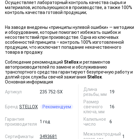
Осуществляет лабораторный контроль качества сырья и
материалов, использующихся в производстве, а также 100%
контроль качества готовой продукции;
На заводе внедрены «принципы нулевой ошибки» — методики
и оборудование, которые помогают избежать ошибок и
несоответствий при производстве. Одна из ключевых
особенностей принципа – контроль 100% изготовленной
продукции, что исключает попадание некачественного
товара в продажу.
Соблюдение рекомендаций
Stellox
и регламентов
автопроизводителей по замене и обслуживанию
транспортного средства гарантируют безупречную работу и
долгий срок службы свечей зажигания
Stellox
.
Основная информация
Длина
Артикул
235 752-SX
19
резьбы, мм
Размер
Бренд
STELLOX
Рекомендуем
свечного
16
ключа, мм
Гарантия
Калильное
1 год
6
производителя
число
Межэлектродный
Сертификаты
3493681
1