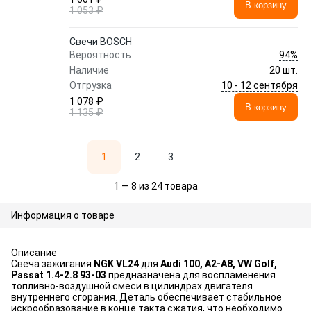
В корзину
1 053 ₽
Свечи BOSCH
94%
Вероятность
Наличие
20 шт.
10 - 12 сентября
Отгрузка
1 078 ₽
В корзину
1 135 ₽
1
2
3
1 — 8 из 24 товара
Информация о товаре
Описание
Свеча зажигания
NGK VL24
для
Audi 100, A2-A8, VW Golf,
Passat 1.4-2.8 93-03
предназначена для воспламенения
топливно-воздушной смеси в цилиндрах двигателя
внутреннего сгорания. Деталь обеспечивает стабильное
искрообразование в конце такта сжатия, что необходимо