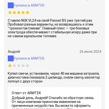
Куплено в ARMTEK
Ставлю NGK VL24 на свой Passat B5 уже третий раз.
Пробовал разные варианты, но возвращаюсь к этим
"трехконтактникам". Главный плюс — три боковых
электрода обеспечивают стабильную искру даже при
не самом идеальном топливе.
Андрей
26 июля 2024
Куплено в ARMTEK
Купил свечи, установили, через 40 км машина затроила,
диагностика показала 2 цилиндр, сняли свечу, изолятор
лопнул с двух сторон
Ответ от ARMTEK
Добрый день, Андрей! Спасибо за обратную связь.
От лица компании приносим извинения за
причиненные неудобства. Вы можете оформить