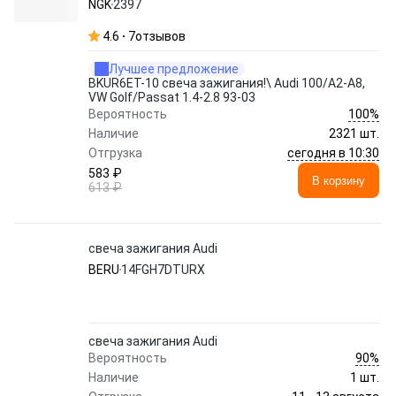
NGK
2397
4.6
7
отзывов
Лучшее предложение
BKUR6ET-10 свеча зажигания!\ Audi 100/A2-A8,
VW Golf/Passat 1.4-2.8 93-03
100%
Вероятность
Наличие
2321 шт.
сегодня в 10:30
Отгрузка
583 ₽
В корзину
613 ₽
свеча зажигания Audi
BERU
14FGH7DTURX
свеча зажигания Audi
90%
Вероятность
Наличие
1 шт.