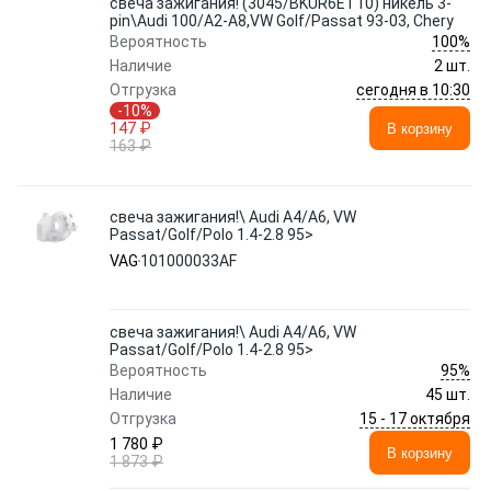
свеча зажигания! (3045/BKUR6ET10) никель 3-
pin\Audi 100/A2-A8,VW Golf/Passat 93-03, Chery
100%
Вероятность
Наличие
2 шт.
сегодня в 10:30
Отгрузка
-10%
147 ₽
В корзину
163 ₽
свеча зажигания!\ Audi A4/A6, VW
Passat/Golf/Polo 1.4-2.8 95>
VAG
101000033AF
свеча зажигания!\ Audi A4/A6, VW
Passat/Golf/Polo 1.4-2.8 95>
95%
Вероятность
Наличие
45 шт.
15 - 17 октября
Отгрузка
1 780 ₽
В корзину
1 873 ₽