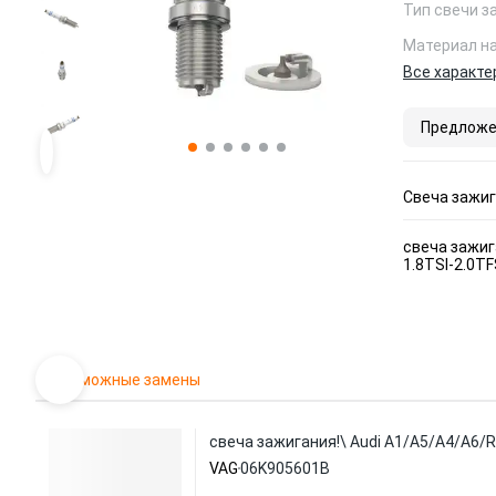
Тип свечи з
Материал н
Все характе
Предложе
Свеча зажи
свеча зажига
1.8TSI-2.0TF
Возможные замены
свеча зажигания!\ Audi A1/A5/A4/A6/R8
VAG
06K905601B