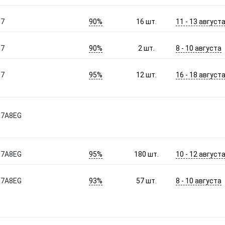
90%
11 - 13 август
17
16
шт.
90%
8 - 10 августа
17
2
шт.
95%
16 - 18 август
17
12
шт.
R7A8EG
95%
10 - 12 август
R7A8EG
180
шт.
93%
8 - 10 августа
R7A8EG
57
шт.