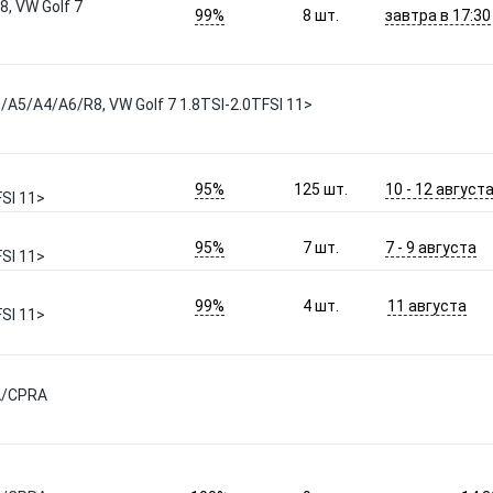
, VW Golf 7
99%
завтра в 17:30
8
шт.
A5/A4/A6/R8, VW Golf 7 1.8TSI-2.0TFSI 11>
95%
10 - 12 август
125
шт.
FSI 11>
95%
7 - 9 августа
7
шт.
FSI 11>
99%
11 августа
4
шт.
FSI 11>
A/CPRA