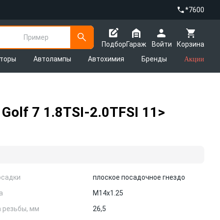
*7600
Пример
Подбор
Гараж
Войти
Корзина
яторы
Автолампы
Автохимия
Бренды
Акции
olf 7 1.8TSI-2.0TFSI 11>
осадки
плоское посадочное гнездо
а
M14x1.25
 резьбы, мм
26,5