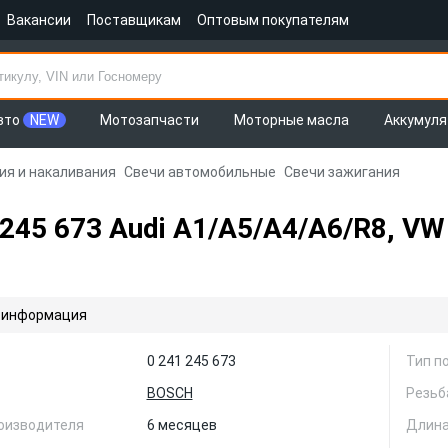
Вакансии
Поставщикам
Оптовым покупателям
вто
NEW
Мотозапчасти
Моторные масла
Аккумул
ия и накаливания
Свечи автомобильные
Свечи зажигания
45 673 Audi A1/A5/A4/A6/R8, VW G
 информация
0 241 245 673
Тип п
BOSCH
Резьб
оизводителя
6 месяцев
Длина