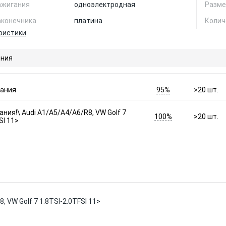
ажигания
одноэлектродная
Разме
аконечника
платина
Колич
ристики
ния
95%
гания
>20
шт.
ния!\ Audi A1/A5/A4/A6/R8, VW Golf 7
100%
>20
шт.
SI 11>
, VW Golf 7 1.8TSI-2.0TFSI 11>