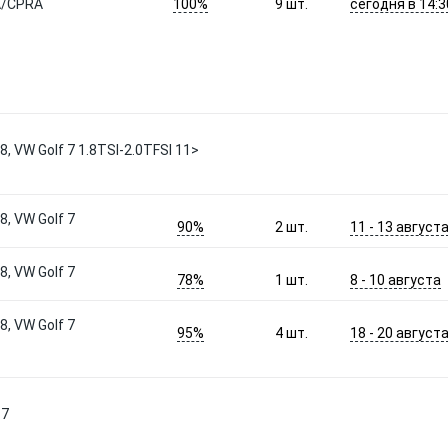
100%
сегодня в 14:3
A/CPRA
9
шт.
, VW Golf 7 1.8TSI-2.0TFSI 11>
, VW Golf 7
90%
11 - 13 август
2
шт.
, VW Golf 7
78%
8 - 10 августа
1
шт.
, VW Golf 7
95%
18 - 20 август
4
шт.
17