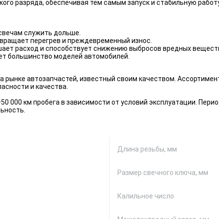
ого разряда, обеспечивая тем самым запуск и стабильную работу
 свечам служить дольше.
вращает перегрев и преждевременный износ.
шает расход и способствует снижению выбросов вредных вещест
т большинство моделей автомобилей.
а рынке автозапчастей, известный своим качеством. Ассортимен
асности и качества.
50 000 км пробега в зависимости от условий эксплуатации. Пер
льность.
Длина резьбы, мм
Размер свечного ключа, мм
Калильное число