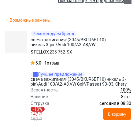
Показать еще 199 предложений
Возможные замены
Рекомендуем бренд
свеча зажигания! (3045/BKUR6ET10)
никель 3-pin\Audi 100/A2-A8,VW
Golf/Passat 93-03, Chery
STELLOX
235 752-SX
5.0
1
отзыв
Лучшее предложение
свеча зажигания! (3045/BKUR6ET10) никель 3-
pin\Audi 100/A2-A8,VW Golf/Passat 93-03, Chery
100%
Вероятность
Наличие
8 шт.
сегодня в 08:30
Отгрузка
-10%
147 ₽
В корзину
163 ₽