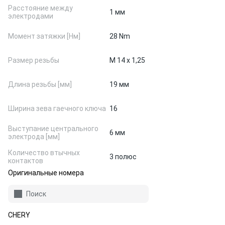
Расстояние между
1 мм
электродами
Момент затяжки [Нм]
28 Nm
Размер резьбы
M 14 x 1,25
Длина резьбы [мм]
19 мм
Ширина зева гаечного ключа
16
Выступание центрального
6 мм
электрода [мм]
Количество втычных
3 полюс
контактов
Оригинальные номера
Поиск
CHERY