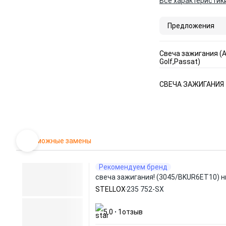
Все характеристик
Предложения
Свеча зажигания (A
Golf,Passat)
СВЕЧА ЗАЖИГАНИЯ
Возможные замены
Рекомендуем бренд
свеча зажигания! (3045/BKUR6ET10) ни
STELLOX
235 752-SX
5.0
1
отзыв