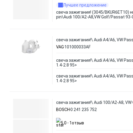
Лучшее предложение
свеча зажигания! (3045/BKUR6ET10) н
pin\Audi 100/A2-A8,VW Golf/Passat 93-
свеча зажигания!\ Audi A4/A6, VW Passa
VAG
101000033AF
свеча зажигания!\ Audi A4/A6, VW Pass
1.4-2.8 95>
свеча зажигания!\ Audi A4/A6, VW Pass
1.4-2.8 95>
свеча зажигания!\ Audi 100/A2-A8, VW G
BOSCH
0 241 235 752
5.0
1
отзыв