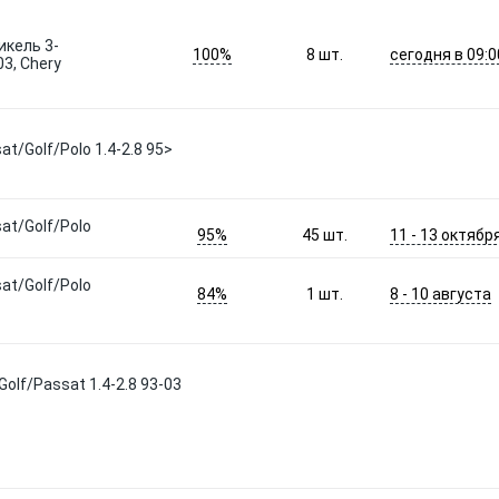
икель 3-
100%
сегодня в 09:0
8
шт.
03, Chery
t/Golf/Polo 1.4-2.8 95>
at/Golf/Polo
95%
11 - 13 октябр
45
шт.
at/Golf/Polo
84%
8 - 10 августа
1
шт.
olf/Passat 1.4-2.8 93-03