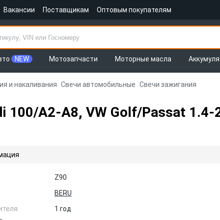
Вакансии
Поставщикам
Оптовым покупателям
вто
NEW
Мотозапчасти
Моторные масла
Аккумул
ия и накаливания
Свечи автомобильные
Свечи зажигания
 100/A2-A8, VW Golf/Passat 1.4-2
мация
Z90
BERU
ителя
1 год