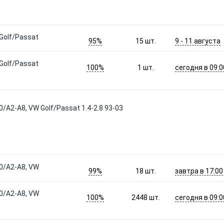
Golf/Passat
95%
9 - 11 августа
15
шт.
Golf/Passat
100%
сегодня в 09:0
1
шт.
/A2-A8, VW Golf/Passat 1.4-2.8 93-03
0/A2-A8, VW
99%
завтра в 17:00
18
шт.
0/A2-A8, VW
100%
сегодня в 09:0
2448
шт.