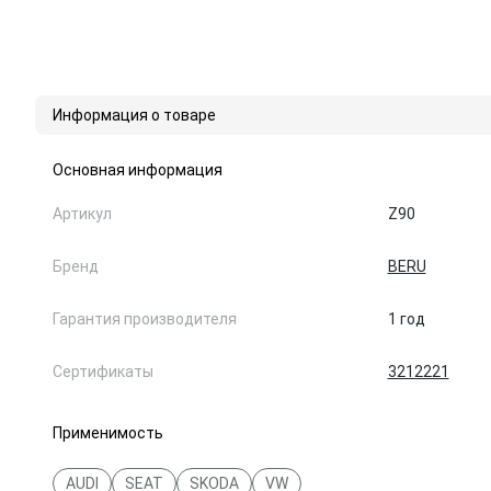
Информация о товаре
Основная информация
Артикул
Z90
Бренд
BERU
Гарантия производителя
1 год
Сертификаты
3212221
Применимость
AUDI
SEAT
SKODA
VW