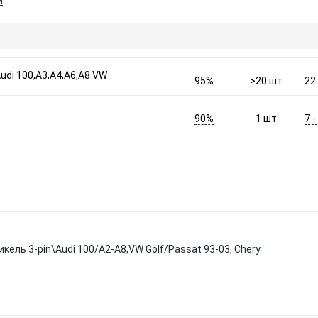
и
udi 100,A3,A4,A6,A8 VW
95%
22
>20
шт.
90%
7 
1
шт.
кель 3-pin\Audi 100/A2-A8,VW Golf/Passat 93-03, Chery