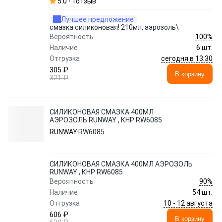
5.0
1
отзыв
Лучшее предложение
смазка силиконовая! 210мл, аэрозоль\
100%
Вероятность
Наличие
6 шт.
сегодня в 13:30
Отгрузка
305 ₽
В корзину
321 ₽
СИЛИКОНОВАЯ СМАЗКА 400МЛ
АЭРОЗОЛЬ RUNWAY , КНР RW6085
RUNWAY
RW6085
СИЛИКОНОВАЯ СМАЗКА 400МЛ АЭРОЗОЛЬ
RUNWAY , КНР RW6085
90%
Вероятность
Наличие
54 шт.
10 - 12 августа
Отгрузка
606 ₽
В корзину