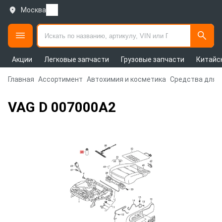
Москва
Акции
Легковые запчасти
Грузовые запчасти
Китайс
Главная
Ассортимент
Автохимия и косметика
Средства для 
VAG D 007000A2