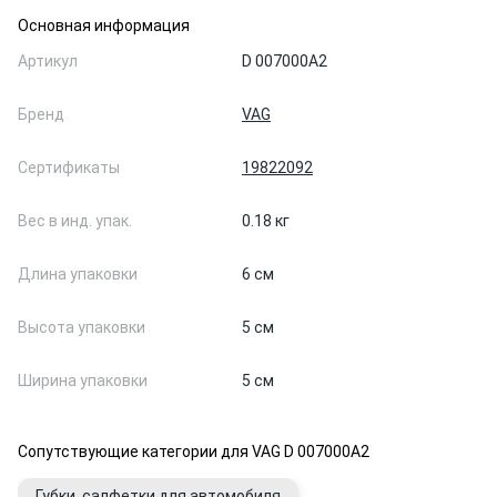
Основная информация
Артикул
D 007000A2
Бренд
VAG
Сертификаты
19822092
Вес в инд. упак.
0.18 кг
Длина упаковки
6 см
Высота упаковки
5 см
Ширина упаковки
5 см
Сопутствующие категории для VAG D 007000A2
Губки, салфетки для автомобиля