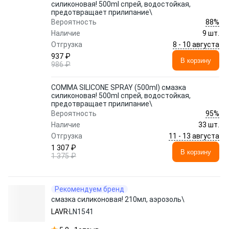
силиконовая! 500ml спрей, водостойкая,
предотвращает прилипание\
88%
Вероятность
Наличие
9 шт.
8 - 10 августа
Отгрузка
937 ₽
В корзину
986 ₽
COMMA SILICONE SPRAY (500ml) смазка
силиконовая! 500ml спрей, водостойкая,
предотвращает прилипание\
95%
Вероятность
Наличие
33 шт.
11 - 13 августа
Отгрузка
1 307 ₽
В корзину
1 375 ₽
Рекомендуем бренд
смазка силиконовая! 210мл, аэрозоль\
LAVR
LN1541