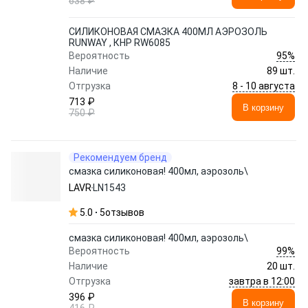
638 ₽
СИЛИКОНОВАЯ СМАЗКА 400МЛ АЭРОЗОЛЬ
RUNWAY , КНР RW6085
95%
Вероятность
Наличие
89 шт.
8 - 10 августа
Отгрузка
713 ₽
В корзину
750 ₽
Рекомендуем бренд
смазка силиконовая! 400мл, аэрозоль\
LAVR
LN1543
5.0
5
отзывов
смазка силиконовая! 400мл, аэрозоль\
99%
Вероятность
Наличие
20 шт.
завтра в 12:00
Отгрузка
396 ₽
В корзину