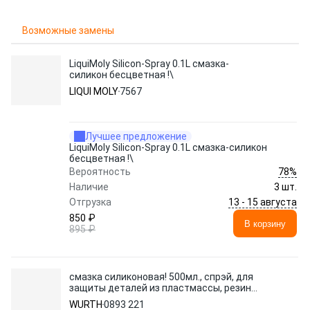
Возможные замены
LiquiMoly Silicon-Spray 0.1L смазка-
силикон бесцветная !\
LIQUI MOLY
7567
Лучшее предложение
LiquiMoly Silicon-Spray 0.1L смазка-силикон
бесцветная !\
78%
Вероятность
Наличие
3 шт.
13 - 15 августа
Отгрузка
850 ₽
В корзину
895 ₽
смазка силиконовая! 500мл., спрэй, для
защиты деталей из пластмассы, резины,
металла\
WURTH
0893 221