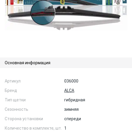
Основная информация
Артикул
036000
Бренд
ALCA
Тип щетки
гибридная
Сезонность
зимняя
Сторона установки
спереди
Количество в комплекте, шт.
1