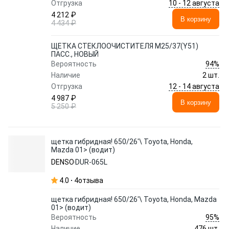
10 - 12 августа
Отгрузка
4 212 ₽
В корзину
4 434 ₽
ЩЕТКА СТЕКЛООЧИСТИТЕЛЯ M25/37(Y51)
ПАСС., НОВЫЙ
94%
Вероятность
Наличие
2 шт.
12 - 14 августа
Отгрузка
4 987 ₽
В корзину
5 250 ₽
щетка гибридная! 650/26'\ Toyota, Honda,
Mazda 01> (водит)
DENSO
DUR-065L
4.0
4
отзыва
щетка гибридная! 650/26'\ Toyota, Honda, Mazda
01> (водит)
95%
Вероятность
Наличие
476 шт.