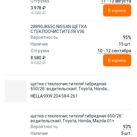
11 - 13 августа
Отгрузка
3 978 ₽
В корзину
4 188 ₽
28890JK65C NISSAN ЩЕТКА
СТЕКЛООЧИСТИТЕЛЯ V36
95%
Вероятность
Наличие
15 шт.
10 - 12 сентября
Отгрузка
8 580 ₽
В корзину
9 032 ₽
щетка стеклоочистителя! гибридная
650/26' водительская\ Toyota, Honda,
Mazda 01>
HELLA
9XW 204 584-261
щетка стеклоочистителя! гибридная 650/26'
водительская\ Toyota, Honda, Mazda 01>
93%
Вероятность
Наличие
5 шт.