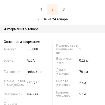
1
2
3
9 — 16 из 24 товара
Информация о товаре
Основная информация
Количество в
Артикул
036000
комплекте,
1
шт.
Вес в инд.
Бренд
ALCA
0.29 кг
упак.
Длина
Тип щетки
гибридная
76 см
упаковки
Длина щетки
Высота
650/26"
2 см
1, мм/дюймы
упаковки
Ширина
Сезонность
зимняя
5 см
упаковки
Сторона