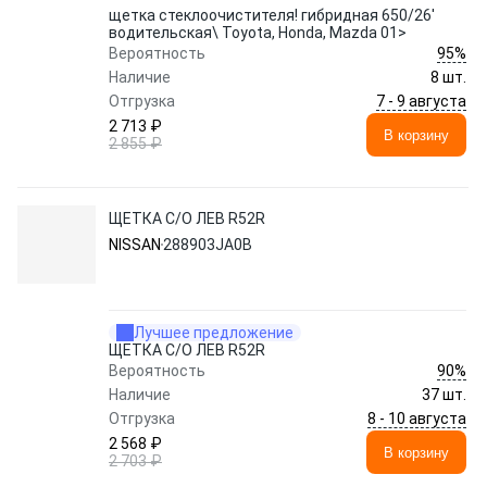
щетка стеклоочистителя! гибридная 650/26'
водительская\ Toyota, Honda, Mazda 01>
95%
Вероятность
Наличие
8 шт.
7 - 9 августа
Отгрузка
2 713 ₽
В корзину
2 855 ₽
ЩЕТКА С/О ЛЕВ R52R
NISSAN
288903JA0B
Лучшее предложение
ЩЕТКА С/О ЛЕВ R52R
90%
Вероятность
Наличие
37 шт.
8 - 10 августа
Отгрузка
2 568 ₽
В корзину
2 703 ₽