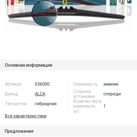
Основная информация
Артикул
036000
Сезонность
зимняя
Сторона
Бренд
ALCA
спереди
установки
Количество в
Тип щетки
гибридная
комплекте,
1
шт.
Все характеристики
Предложения