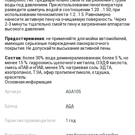
поверхностях. Предварительно смойте загрязнения струей
воды под давлением. При использовании пеногенератора
разведите шампунь водой в соотношении 1:20 ...1:50, при
использовании пенокомплекта-1:2...1:5. Равномерно
нанесите активную пену на очищаемую поверхность. Через
2-3 минуты тщательно смойте пену и загрязнения аппаратом
высокого давления.
Предостережения:
не применяйте для мойки автомобилей,
имеющих серьезные повреждения лакокрасочного
покрытия. Не допускайте высыхания активной пены.
Состав:
более 30%: вода деминерализованная; более 5 %, но
менее 15 %: гидроокись щелочного металла, ОЭДФ кислота,
смесь кПАВ и нПАВ; менее 5%: натриевая соль ЭДТА,
изопропанол, ТЭА, эфир пропиленгликоля, отдушка,
краситель.
Основная информация
Артикул
AGA105
Бренд
AGA
Гарантия производителя
1 год