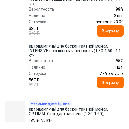
кг\
98%
Вероятность
Наличие
2 шт.
завтра в 23:00
Отгрузка
332 ₽
В корзину
349 ₽
автошампунь! для бесконтактной мойки,
INTENSIVE повышенная пенность (1:30-1:50), 1.1
кг\
95%
Вероятность
Наличие
1 шт.
7 - 9 августа
Отгрузка
567 ₽
В корзину
597 ₽
Рекомендуем бренд
автошампунь! для бесконтактной мойки,
OPTIMAL Стандартная пена (1:30-1:60),
1.1 кг\
LAVR
LN2316