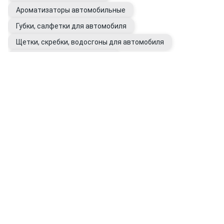
Ароматизаторы автомобильные
Губки, салфетки для автомобиля
Щетки, скребки, водосгоны для автомобиля
Очистители битумных пятен
Очистители следов насекомых
Полироли для кузова авто
Воски для автомобиля
Восстановители цвета кузова
Подкрашивающие карандаши
Антидождь
Перчатки рабочие