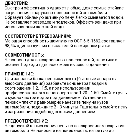
ДЕЙСТВИЕ:
Быстро и эффективно удаляет любые, даже самые стойкие
загрязнения с наружных поверхностей автомобиля.
Образует обильную активную пену. Легко смывается водой.
Не оставляет разводов и подтеков. Эффективен даже при
использовании жесткой воды.
СООТВЕТСТВИЕ ТРЕБОВАНИЯМ:
Моющая способность шампуня по OСТ 6-5-1662 составляет
98,4% один из лучших показателей на мировом рынке.
СОВМЕСТИМОСТЬ:
Безопасен для лакокрасочных поверхностей, пластика и
резины. Подходит для всех моек высокого давления.
ПРИМЕНЕНИЕ:
Для заправки бачка пенокомплекта (бытовые аппараты
высокого давления) разбавьте концентрат водой в
соотношении 1:2. . 1:5, а при использовании
профессионального пеногенератора 1:20. . 1:50. Смойте грязь
с кузова чистой водой под давлением. Установите
пенокомплект и равномерно нанесите пену на кузов
автомобиля, подождите 2 - 3 минуты. Тщательно смойте пену
и загрязнения водой под высоким давлением.
ПРЕДОСТЕРЕЖЕНИЕ:
Не допускайте высыхания пены на лакокрасочном покрытии
автомобиля. Не наносите на поверхность, нагретую до