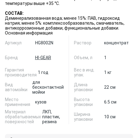
температуры выше +35 °С.
СОСТАВ:
Деминерализованная вода; менее 15%: ПАВ, гидроксид
натрия; менее 5%: комплексообразователь, смачиватель,
антикоррозионные добавки, функциональные добавки.
Основная информация
Артикул
HG8002N
Раствор
концентрат
Бренд
HI-GEAR
Объем, л
1
Гарантия
Вес в инд.
1 год
1 кг
производителя
упак.
для
Вид
Длина
бесконтактной
22 см
автомойки
упаковки
мойки
Место
Высота
кузов
6.5 см
применения
упаковки
Материал
ЛКП,
Ширина
обрабатываемых
пластик,
10 см
упаковки
поверхностей
резина