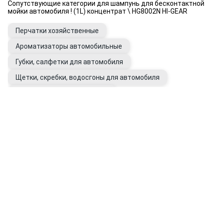
Сопутствующие категории для шампунь для бесконтактной
мойки автомобиля ! (1L) концентрат \ HG8002N HI-GEAR
Перчатки хозяйственные
Ароматизаторы автомобильные
Губки, салфетки для автомобиля
Щетки, скребки, водосгоны для автомобиля
Очистители битумных пятен
Очистители следов насекомых
Полироли для кузова авто
Воски для автомобиля
Восстановители цвета кузова
Подкрашивающие карандаши
Антидождь
Перчатки рабочие