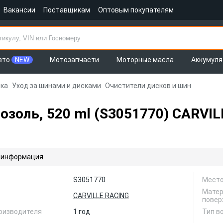
Вакансии
Поставщикам
Оптовым покупателям
вто
NEW
Мотозапчасти
Моторные масла
Аккумул
ка
Уход за шинами и дисками
Очистители дисков и шин
озоль, 520 ml (S3051770) CARVI
 информация
S3051770
Место
Матер
CARVILLE RACING
повер
оизводителя
1 год
Тип в