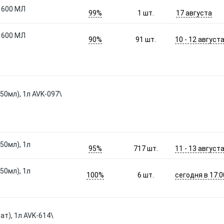
 600 МЛ
99%
17 августа
1
шт.
 600 МЛ
90%
10 - 12 август
91
шт.
50мл), 1л AVK-097\
50мл), 1л
95%
11 - 13 август
717
шт.
50мл), 1л
100%
сегодня в 17:0
6
шт.
т), 1л AVK-614\