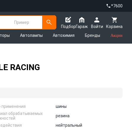
*7600
Пример
Подбор
Гараж
Войти
Корзина
яторы
Автолампы
Автохимия
Бренды
Акции
LLE RACING
 применения
шины
иал обрабатываемых
резина
хностей
оздействия
нейтральный