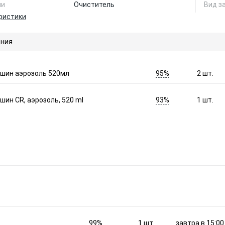
ии
Очиститель
Вид з
ристики
ния
95%
 шин аэрозоль 520мл
2
шт.
93%
шин CR, аэрозоль, 520 ml
1
шт.
99%
завтра в 15:00
1
шт.