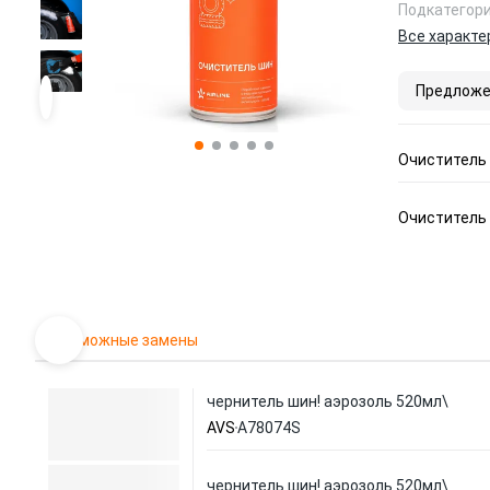
Подкатегор
Все характе
Предложе
Очиститель
Очиститель 
Возможные замены
чернитель шин! аэрозоль 520мл\
AVS
A78074S
чернитель шин! аэрозоль 520мл\