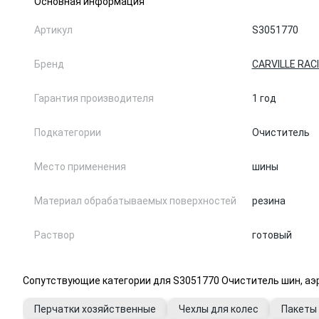
Основная информация
Артикул
S3051770
Бренд
CARVILLE RAC
Гарантия производителя
1 год
Подкатегории
Очиститель
Место применения
шины
Материал обрабатываемых поверхностей
резина
Раствор
готовый
Сопутствующие категории для S3051770 Очиститель шин, аэр
Перчатки хозяйственные
Чехлы для колес
Пакеты