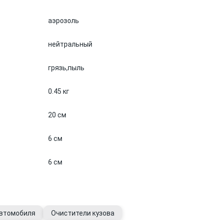
аэрозоль
нейтральный
грязь,
пыль
0.45 кг
20 см
6 см
6 см
автомобиля
Очистители кузова