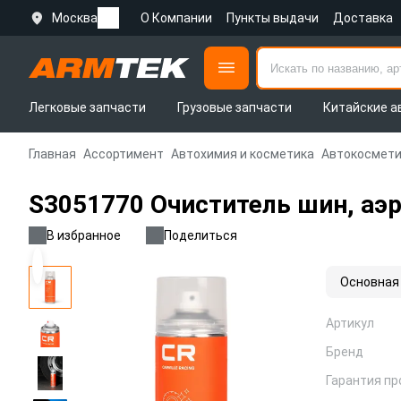
Москва
О Компании
Пункты выдачи
Доставка
Легковые запчасти
Грузовые запчасти
Китайские а
Главная
Ассортимент
Автохимия и косметика
Автокосмети
S3051770 Очиститель шин, аэр
В избранное
Поделиться
Основная
Артикул
Бренд
Гарантия пр