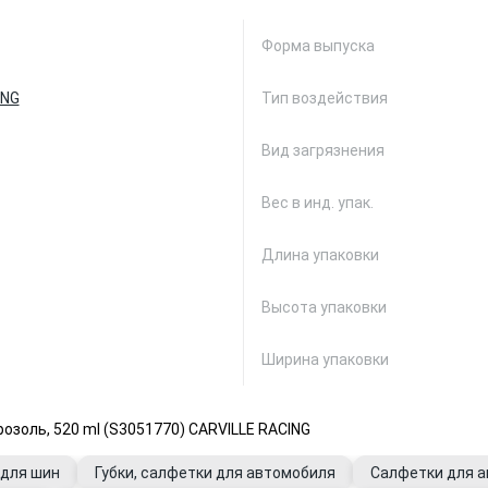
Форма выпуска
ING
Тип воздействия
Вид загрязнения
Вес в инд. упак.
Длина упаковки
Высота упаковки
Ширина упаковки
озоль, 520 ml (S3051770) CARVILLE RACING
 для шин
Губки, салфетки для автомобиля
Салфетки для 