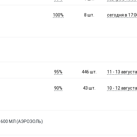
100%
сегодня в 17:0
8
шт.
95%
11 - 13 август
446
шт.
90%
10 - 12 август
43
шт.
 600 МЛ (АЭРОЗОЛЬ)