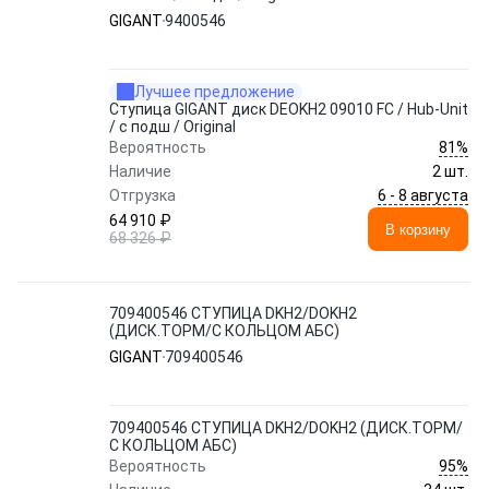
GIGANT
9400546
Лучшее предложение
Ступица GIGANT диск DEOKH2 09010 FC / Hub-Unit
/ с подш / Original
81%
Вероятность
Наличие
2 шт.
6 - 8 августа
Отгрузка
64 910 ₽
В корзину
68 326 ₽
709400546 СТУПИЦА DKH2/DOKH2
(ДИСК.ТОРМ/С КОЛЬЦОМ АБС)
GIGANT
709400546
709400546 СТУПИЦА DKH2/DOKH2 (ДИСК.ТОРМ/
С КОЛЬЦОМ АБС)
95%
Вероятность