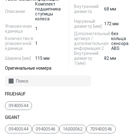
Комплект
Внутренний
подшипника
68 мм
Описание
диаметр
ступицы
колеса
Наружный
172 мм
Упаковочная
диаметр [мм]
1
единица
Дополнительный
без
Количество в
артикул /
кольца
упаковочной
1
дополнительная
сенсора
единице
информация 2
ABS
Внутренний
Ширина [мм]
115 мм
диаметр
82 мм
1(мм)
Оригинальные номера
Поиск
FRUEHAUF
09400544
GIGANT
09400544
09400546
16000062
709400546