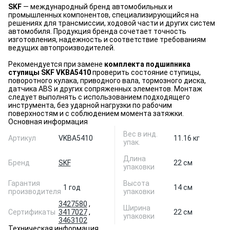
SKF
— международный бренд автомобильных и
промышленных компонентов, специализирующийся на
решениях для трансмиссии, ходовой части и других систем
автомобиля. Продукция бренда сочетает точность
изготовления, надежность и соответствие требованиям
ведущих автопроизводителей.
Рекомендуется при замене
комплекта подшипника
ступицы SKF VKBA5410
проверить состояние ступицы,
поворотного кулака, приводного вала, тормозного диска,
датчика ABS и других сопряженных элементов. Монтаж
следует выполнять с использованием подходящего
инструмента, без ударной нагрузки по рабочим
поверхностям и с соблюдением момента затяжки.
Основная информация
Вес в инд.
Артикул
VKBA5410
11.16 кг
упак.
Длина
Бренд
SKF
22 см
упаковки
Гарантия
Высота
1 год
14 см
производителя
упаковки
3427580
,
Ширина
Сертификаты
3417027
,
22 см
упаковки
3463102
Техническая информация