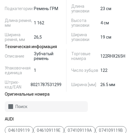
Длина
Подкатегории
Ремень ГРМ
23 см
упаковки
Длина ремня,
Высота
1 162
4 см
мм
упаковки
Ширина
Ширина
26,5
19 см
ремня, мм
упаковки
Техническая информация
Зубчатый
Торговые
Описание
122RHX265H
ремень
номера
Упаковочная
1
Число зубцов
122
единица
Штрих-
8021787531299
Ширина [мм]
26.5 мм
код/EAN
Оригинальные номера
Поиск
AUDI
046109119
046109119E
074109119A
074109119B