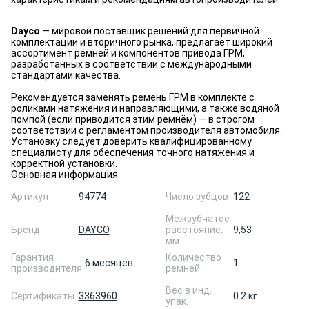
Dayco
— мировой поставщик решений для первичной
комплектации и вторичного рынка, предлагает широкий
ассортимент ремней и компонентов привода ГРМ,
разработанных в соответствии с международными
стандартами качества.
Рекомендуется заменять ремень ГРМ в комплекте с
роликами натяжения и направляющими, а также водяной
помпой (если приводится этим ремнём) — в строгом
соответствии с регламентом производителя автомобиля.
Установку следует доверить квалифицированному
специалисту для обеспечения точного натяжения и
корректной установки.
Основная информация
Артикул
94774
Число зубцов
122
Межзубчатое
Бренд
DAYCO
расстояние,
9,53
мм
Гарантия
Количество
6 месяцев
1
производителя
ремней
Вес в инд.
Сертификаты
3363960
0.2 кг
упак.