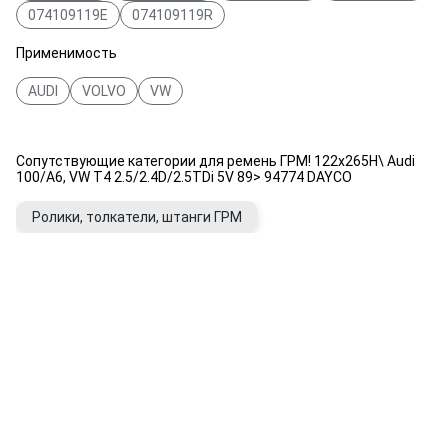
074109119E
074109119R
Применимость
AUDI
VOLVO
VW
Сопутствующие категории для ремень ГРМ! 122x265H\ Audi
100/A6, VW T4 2.5/2.4D/2.5TDi 5V 89> 94774 DAYCO
Ролики, толкатели, штанги ГРМ