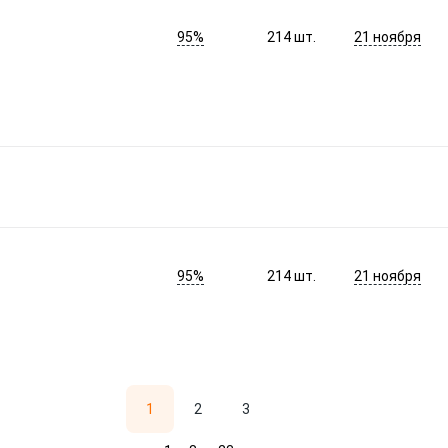
95%
21 ноября
214
шт.
95%
21 ноября
214
шт.
1
2
3