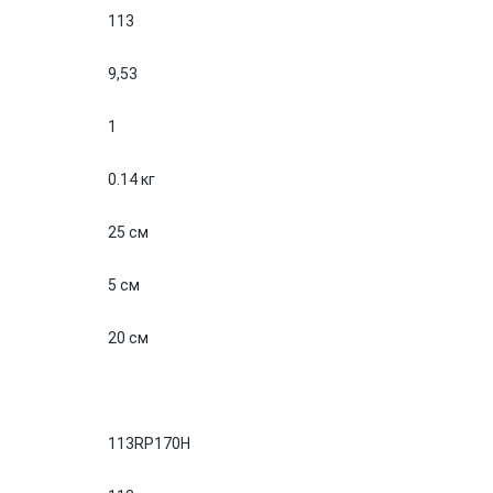
113
9,53
1
0.14 кг
25 см
5 см
20 см
113RP170H