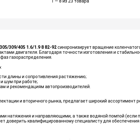
1 — 8 из 23 товара
305/309/405 1.6/1.9 8 82-92
синхронизирует вращение коленчатого
тактами двигателя. Благодаря точности изготовления и стабильн
 фаз газораспределения.
o
:
сти длины и сопротивления растяжению;
и шум при работе;
ам и рекомендациям автопроизводителей.
ектации и вторичного рынка, предлагает широкий ассортимент р
ами натяжения и направляющими, а также водяной помпой (если п
ет доверить квалифицированному специалисту для обеспечения 