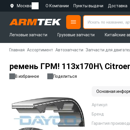
Москва
О Компании
Пункты выдачи
Доставка
Легковые запчасти
Грузовые запчасти
Китайские а
Главная
Ассортимент
Автозапчасти
Запчасти для двигате
ремень ГРМ! 113x170H\ Citroen
В избранное
Поделиться
Основная инфор
Артикул
Бренд
Гарантия производ