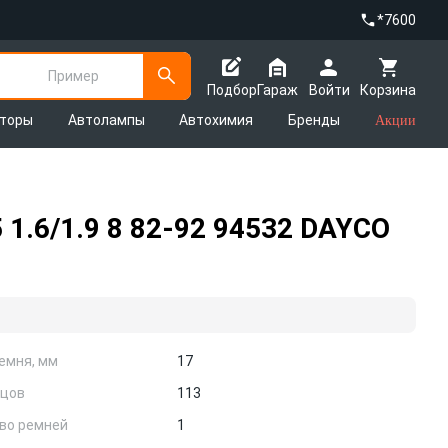
*7600
Пример
Подбор
Гараж
Войти
Корзина
яторы
Автолампы
Автохимия
Бренды
Акции
 1.6/1.9 8 82-92 94532 DAYCO
емня, мм
17
бцов
113
во ремней
1