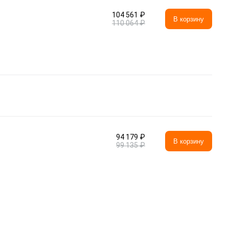
104 561 ₽
В корзину
110 064 ₽
94 179 ₽
В корзину
99 135 ₽