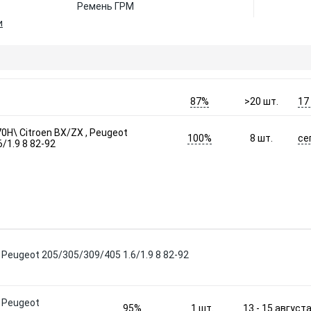
Ремень ГРМ
и
87%
17
>20
шт.
0H\ Citroen BX/ZX , Peugeot
100%
се
8
шт.
/1.9 8 82-92
 Peugeot 205/305/309/405 1.6/1.9 8 82-92
, Peugeot
95%
13 - 15 август
1
шт.