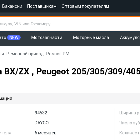
Вакансии
Поставщикам
Оптовым покупателям
вто
NEW
Мотозапчасти
Моторные масла
Аккумул
ля
Ременной привод
Ремни ГРМ
 BX/ZX , Peugeot 205/305/309/405
мация
94532
Ширина р
DAYCO
Число зу
ителя
6 месяцев
Количест