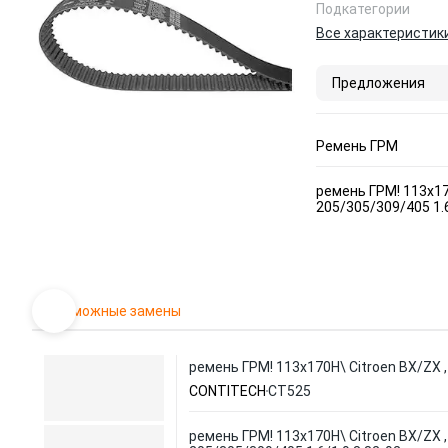
Подкатегории
Все характеристик
Предложения
Ремень ГРМ
ремень ГРМ! 113x17
205/305/309/405 1.6
Возможные замены
ремень ГРМ! 113x170H\ Citroen BX/ZX ,
CONTITECH
CT525
ремень ГРМ! 113x170H\ Citroen BX/ZX 