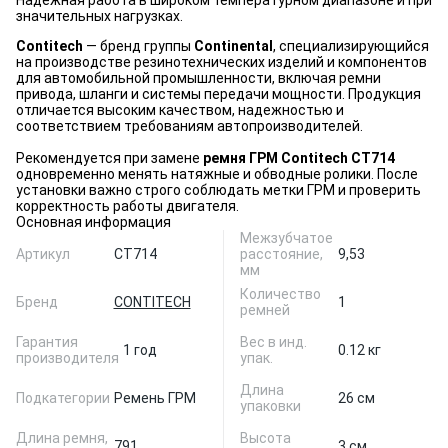
Надежная работа в широком температурном диапазоне и при
значительных нагрузках.
Contitech
— бренд группы
Continental
, специализирующийся
на производстве резинотехнических изделий и компонентов
для автомобильной промышленности, включая ремни
привода, шланги и системы передачи мощности. Продукция
отличается высоким качеством, надежностью и
соответствием требованиям автопроизводителей.
Рекомендуется при замене
ремня ГРМ Contitech CT714
одновременно менять натяжные и обводные ролики. После
установки важно строго соблюдать метки ГРМ и проверить
корректность работы двигателя.
Основная информация
Межзубчатое
Артикул
CT714
расстояние,
9,53
мм
Количество
Бренд
CONTITECH
1
ремней
Гарантия
Вес в инд.
1 год
0.12 кг
производителя
упак.
Длина
Подкатегории
Ремень ГРМ
26 см
упаковки
Длина ремня,
Высота
791
3 см