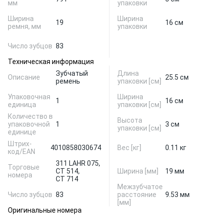
мм
упаковки
Ширина
Ширина
19
16 см
ремня, мм
упаковки
Число зубцов
83
Техническая информация
Зубчатый
Длина
Описание
25.5 см
ремень
упаковки [см]
Упаковочная
Ширина
1
16 см
единица
упаковки [см]
Количество в
Высота
упаковочной
1
3 см
упаковки [см]
единице
Штрих-
4010858030674
Вес [кг]
0.11 кг
код/EAN
311 LAHR 075,
Торговые
CT 514,
Ширина [мм]
19 мм
номера
CT 714
Межзубчатое
Число зубцов
83
расстояние
9.53 мм
[мм]
Оригинальные номера