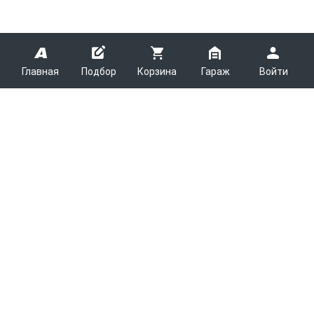
Главная
Подбор
Корзина
Гараж
Войти
ARMTEK
О Компании
Покупателям
Контакты
Как сделать заказ
Партнерам
Новости
Доставка
Поставщикам
Каталоги