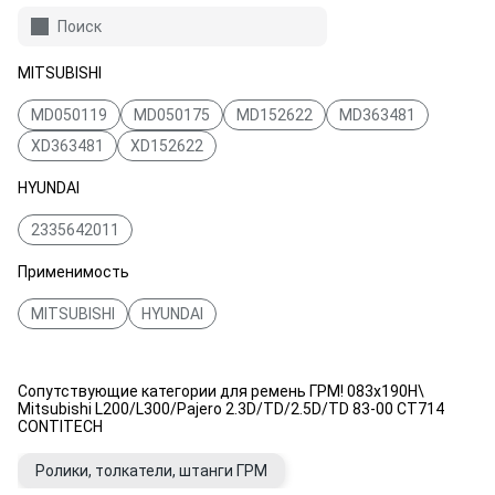
Поиск
MITSUBISHI
MD050119
MD050175
MD152622
MD363481
XD363481
XD152622
HYUNDAI
2335642011
Применимость
MITSUBISHI
HYUNDAI
Сопутствующие категории для ремень ГРМ! 083x190H\
Mitsubishi L200/L300/Pajero 2.3D/TD/2.5D/TD 83-00 CT714
CONTITECH
Ролики, толкатели, штанги ГРМ