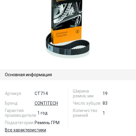
Основная информация
Ширина
Артикул
CT714
19
ремня, мм
Бренд
CONTITECH
Число зубцов
83
Гарантия
Количество
1 год
1
производителя
ремней
Подкатегории
Ремень ГРМ
Все характеристики