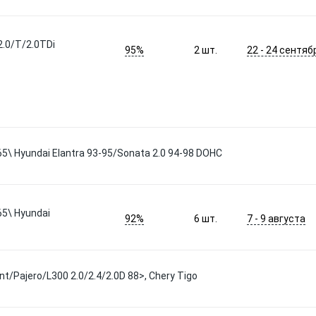
2.0/T/2.0TDi
95%
22 - 24 сентяб
2
шт.
\ Hyundai Elantra 93-95/Sonata 2.0 94-98 DOHC
5\ Hyundai
92%
7 - 9 августа
6
шт.
t/Pajero/L300 2.0/2.4/2.0D 88>, Chery Tigo