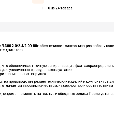
1 — 8 из 24 товара
o/L300 2.0/2.4/2.0D 88>
обеспечивает синхронизацию работы колен
те двигателя.
, что обеспечивает точную синхронизацию фаз газораспределени
 для увеличенного ресурса эксплуатации.
ри значительных нагрузках.
ся на производстве резинотехнических изделий и компонентов д
я отличается высоким качеством, надежностью и соответствием
дновременно менять натяжные и обводные ролики. После установ