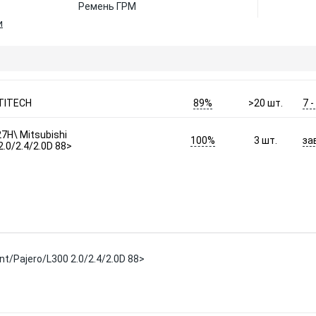
Ремень ГРМ
и
89%
7 
TITECH
>20
шт.
7H\ Mitsubishi
100%
за
3
шт.
2.0/2.4/2.0D 88>
nt/Pajero/L300 2.0/2.4/2.0D 88>