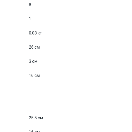
8
1
0.08 кг
26 см
3 см
16 см
25.5 см