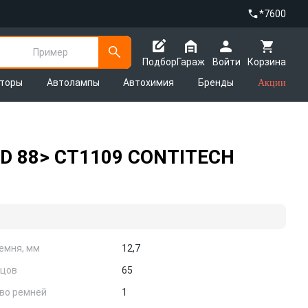
*7600
Пример
Подбор
Гараж
Войти
Корзина
яторы
Автолампы
Автохимия
Бренды
Акции
2.0D 88> CT1109 CONTITECH
емня, мм
12,7
бцов
65
во ремней
1