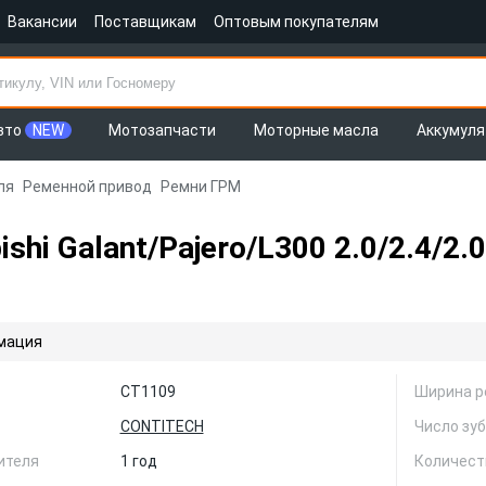
Вакансии
Поставщикам
Оптовым покупателям
вто
NEW
Мотозапчасти
Моторные масла
Аккумул
ля
Ременной привод
Ремни ГРМ
shi Galant/Pajero/L300 2.0/2.4/
мация
CT1109
Ширина р
CONTITECH
Число зу
ителя
1 год
Количест