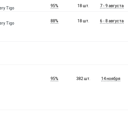
95%
7 - 9 августа
18
шт.
ery Tigo
88%
6 - 8 августа
18
шт.
ery Tigo
95%
14 ноября
382
шт.