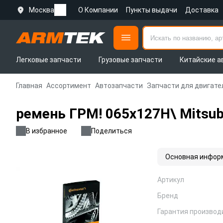
Москва
О Компании
Пункты выдачи
Доставка
Легковые запчасти
Грузовые запчасти
Китайские а
Главная
Ассортимент
Автозапчасти
Запчасти для двигате
ремень ГРМ! 065x127H\ Mitsubi
В избранное
Поделиться
Основная инфор
Артикул
Бренд
Гарантия производ