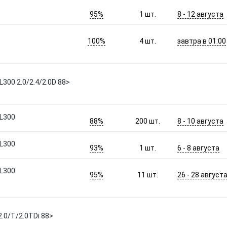
95%
8 - 12 августа
1
шт.
100%
завтра в 01:00
4
шт.
L300 2.0/2.4/2.0D 88>
/L300
88%
8 - 10 августа
200
шт.
/L300
93%
6 - 8 августа
1
шт.
/L300
95%
26 - 28 август
11
шт.
2.0/T/2.0TDi 88>