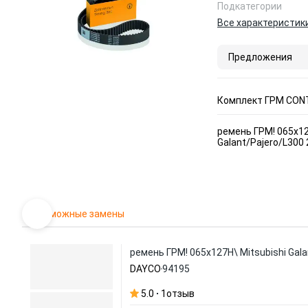
Подкатегории
Все характеристик
Предложения
Комплект ГРМ CON
ремень ГРМ! 065x12
Galant/Pajero/L300 
Возможные замены
ремень ГРМ! 065x127H\ Mitsubishi Gala
DAYCO
94195
5.0
1
отзыв