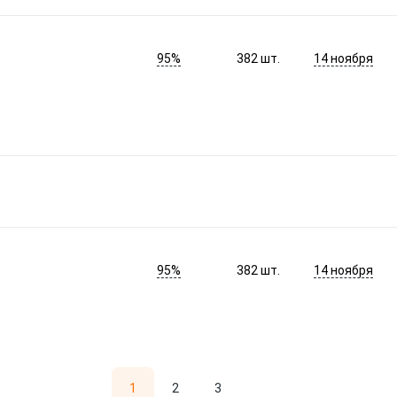
95%
14 ноября
382
шт.
95%
14 ноября
382
шт.
1
2
3