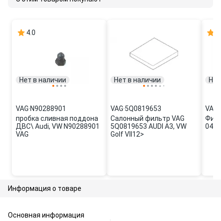
4.0
5
Нет в наличии
Нет в наличии
Нет
VAG
·
N90288901
VAG
·
5Q0819653
VAG
·
пробка сливная поддона
Салонный фильтр VAG
Филь
ДВС\ Audi, VW N90288901
5Q0819653 AUDI A3, VW
04E 
VAG
Golf VII12>
Информация о товаре
Основная информация