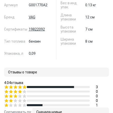
Вес в инд.
Артикул
G001770A2
0.13 кг
упак.
Длина
Бренд
VAG
12 см
упаковки
Высота
Сертификаты
19822092
7 см
упаковки
Ширина
Тип топлива
бензин
8 см
упаковки
Упаковка, л
0,09
Отзывы о товаре
4.0
4
отзыва
3
0
0
0
1
Сортировать по:
Сначала новые