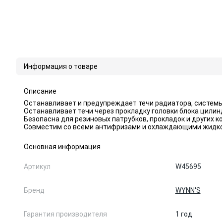
Информация о товаре
Описание
Останавливает и предупреждает течи радиатора, системы
Останавливает течи через прокладку головки блока цилин
Безопасна для резиновых патрубков, прокладок и других 
Совместим со всеми антифризами и охлаждающими жидкост
Основная информация
Артикул
W45695
Бренд
WYNN'S
Гарантия производителя
1 год