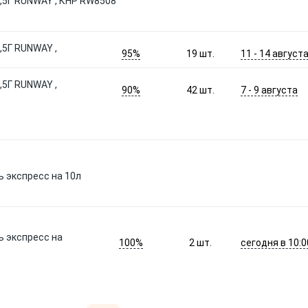
5Г RUNWAY , КНР RW8508
5Г RUNWAY ,
95%
11 - 14 август
19
шт.
5Г RUNWAY ,
90%
7 - 9 августа
42
шт.
ь экспресс на 10л
ь экспресс на
100%
сегодня в 10:0
2
шт.