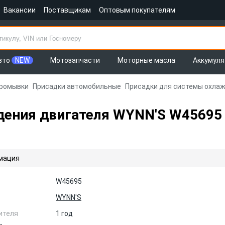
Вакансии
Поставщикам
Оптовым покупателям
вто
NEW
Мотозапчасти
Моторные масла
Аккумул
промывки
Присадки автомобильные
Присадки для системы охла
дения двигателя WYNN'S W45695
мация
W45695
WYNN'S
ителя
1 год