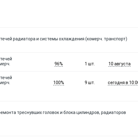
 течей радиатора и системы охлаждения (комерч. транспорт)
 течей
96%
10 августа
мерч.
1
шт.
 течей
100%
сегодня в 10:0
мерч.
9
шт.
ремонта треснувших головок и блока цилиндров, радиаторов