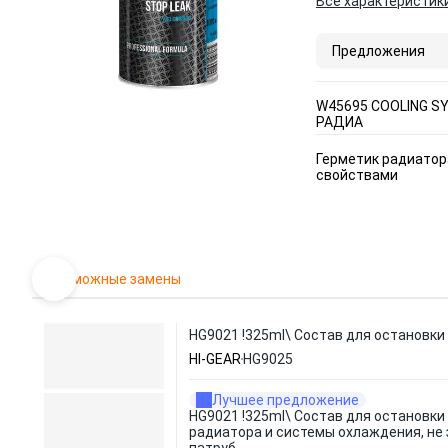
Все характеристик
Предложения
W45695 COOLING S
РАДИА
Герметик радиатор
свойствами
Возможные замены
HG9021 !325ml\ Состав для остановки
HI-GEAR
HG9025
Лучшее предложение
HG9021 !325ml\ Состав для остановки
радиатора и системы охлаждения, не