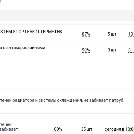
и
YSTEM STOP LEAK 1L ГЕРМЕТИК
87%
10
5
шт.
а с антикоррозийными
90%
8 
3
шт.
 течей радиатора и системы охлаждения, не забивает патруб
 течей
100%
сегодня в 10:0
 забивает
35
шт.