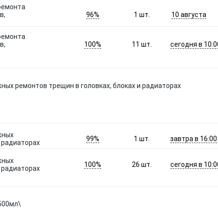
 ремонта
96%
10 августа
в,
1
шт.
 ремонта
100%
сегодня в 10:0
в,
11
шт.
ных ремонтов трещин в головках, блоках и радиаторах
жных
99%
завтра в 16:00
1
шт.
и радиаторах
жных
100%
сегодня в 10:0
26
шт.
и радиаторах
500мл\