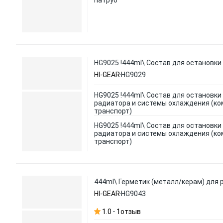
патруб
HG9025 !444ml\ Состав для остановки
HI-GEAR
HG9029
HG9025 !444ml\ Состав для остановки
радиатора и системы охлаждения (ко
транспорт)
HG9025 !444ml\ Состав для остановки
радиатора и системы охлаждения (ко
транспорт)
444ml\ Герметик (металл/керам) для 
HI-GEAR
HG9043
1.0
1
отзыв