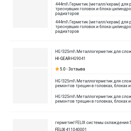
444ml\ Герметик (металл/керам) для
треснувших головок и блока цилиндро
радиаторов
444ml\ Герметик (металл/керам) для
треснувших головок и блока цилиндро
радиаторов
HG !325ml\ Металлогерметик для слож
HI-GEAR
HG9041
5.0
3
отзыва
HG !325ml\ Металлогерметик для сло
ремонтов трещин в головках, блоках 
HG !325ml\ Металлогерметик для сло
ремонтов трещин в головках, блоках 
герметик! FELIX системы охлаждения 
FELIX
411040001