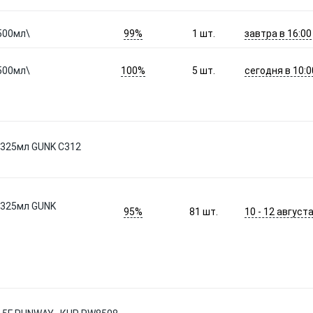
99%
завтра в 16:00
500мл\
1
шт.
100%
сегодня в 10:0
500мл\
5
шт.
 325мл GUNK C312
 325мл GUNK
95%
10 - 12 август
81
шт.