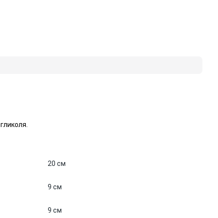
гликоля.
20 см
9 см
9 см