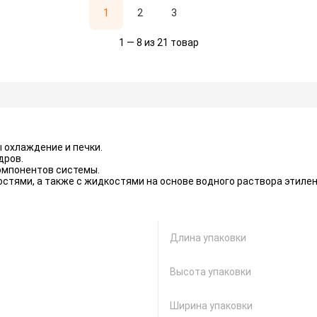
1
2
3
1 — 8 из 21 товар
 охлаждение и печки.
дров.
компонентов системы.
ями, а также с жидкостями на основе водного раствора этилен
Длина упаковки
Высота упаковки
Ширина упаковки