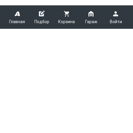
Главная
Подбор
Корзина
Гараж
Войти
ARMTEK
О Компании
Покупателям
Контакты
Как сделать заказ
Партнерам
Новости
Доставка
Поставщикам
Каталоги
Вакансии
Оплата
Планировщик выгрузки