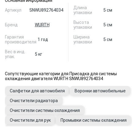
Основная информация
Длина
Артикул
SNWU892764034
5 см
упаковки
Высота
Бренд
WURTH
5 см
упаковки
Гарантия
Ширина
1 год
5 см
производителя
упаковки
Вес в инд.
5 кг
упак.
Сопутствующие категории для Присадка для системы
охлаждения двигателя WURTH SNWU892764034
Салфетки для автомобиля
Воронки автомобильные
Очистители радиатора
Очистители системы охлаждения
Очистители для рук
Промывки системы охлаждения
Перчатки рабочие