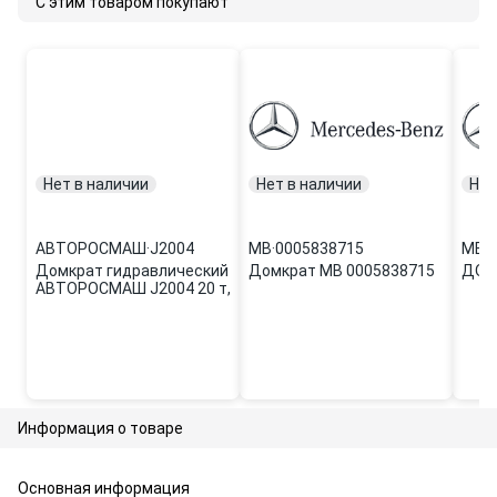
С этим товаром покупают
Нет в наличии
Нет в наличии
Нет
АВТОРОСМАШ
·
J2004
MB
·
0005838715
MB
·
0
Домкрат гидравлический
Домкрат MB 0005838715
ДОМ
АВТОРОСМАШ J2004 20 т,
Информация о товаре
Основная информация