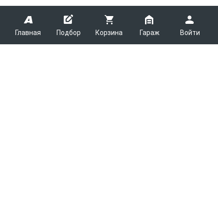
Главная
Подбор
Корзина
Гараж
Войти
ARMTEK
О Компании
Покупателям
Контакты
Как сделать заказ
Партнерам
Новости
Доставка
Поставщикам
Каталоги
Вакансии
Оплата
Планировщик выгрузки
Легковые запчасти