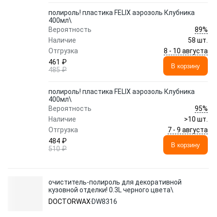
полироль! пластика FELIX аэрозоль Клубника
400мл\
89%
Вероятность
Наличие
58 шт.
8 - 10 августа
Отгрузка
461 ₽
В корзину
485 ₽
полироль! пластика FELIX аэрозоль Клубника
400мл\
95%
Вероятность
Наличие
>10 шт.
7 - 9 августа
Отгрузка
484 ₽
В корзину
510 ₽
очиститель-полироль для декоративной
кузовной отделки! 0.3L черного цвета\
DOCTORWAX
DW8316