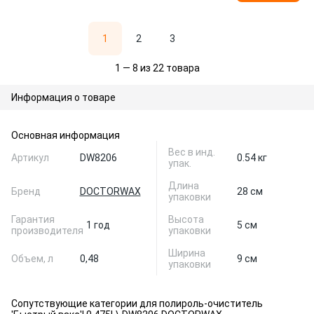
1
2
3
1 — 8 из 22 товара
Информация о товаре
Основная информация
Вес в инд.
Артикул
DW8206
0.54 кг
упак.
Длина
Бренд
DOCTORWAX
28 см
упаковки
Гарантия
Высота
1 год
5 см
производителя
упаковки
Ширина
Объем, л
0,48
9 см
упаковки
Сопутствующие категории для полироль-очиститель