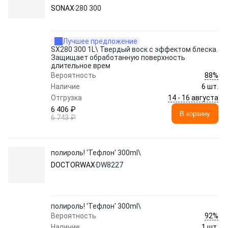
поверхность длительное врем
SONAX
280 300
Лучшее предложение
SX280 300 1L\ Твердый воск с эффектом блеска.
Защищает обработанную поверхность
длительное врем
88%
Вероятность
Наличие
6 шт.
14 - 16 августа
Отгрузка
6 406 ₽
В корзину
6 743 ₽
полироль! 'Тефлон' 300ml\
DOCTORWAX
DW8227
полироль! 'Тефлон' 300ml\
92%
Вероятность
Наличие
1 шт.