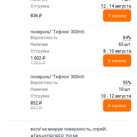
12 - 14 августа
Отгрузка
836 ₽
В корзину
полироль! 'Тефлон' 300ml\
84%
Вероятность
Наличие
65 шт.
8 - 10 августа
Отгрузка
1 002 ₽
В корзину
1 055 ₽
полироль! 'Тефлон' 300ml\
95%
Вероятность
Наличие
10 шт.
10 - 12 августа
Отгрузка
852 ₽
В корзину
897 ₽
воск! на мокрую поверхность, спрей\
ATAS
HYDROREP 750 ML