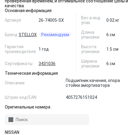
проверенная временем, и оптимальное соотношение цены и
качества.
Основная информация
Вес в инд.
Артикул
26-74005-SX
0.02 кг
упак.
Длина
Бренд
STELLOX
Рекомендуем
6 см
упаковки
Гарантия
Высота
1 год
1.5 см
производителя
упаковки
Ширина
Сертификаты
3431036
6 см
упаковки
Техническая информация
Подшипник качения, опора
Описание
стойки амортизатора
Штрих-код/EAN
4057276151024
Оригинальные номера
Поиск
NISSAN