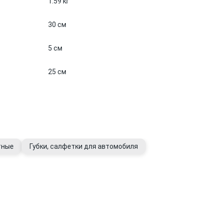
1.59 кг
30 см
5 см
25 см
тные
Губки, салфетки для автомобиля