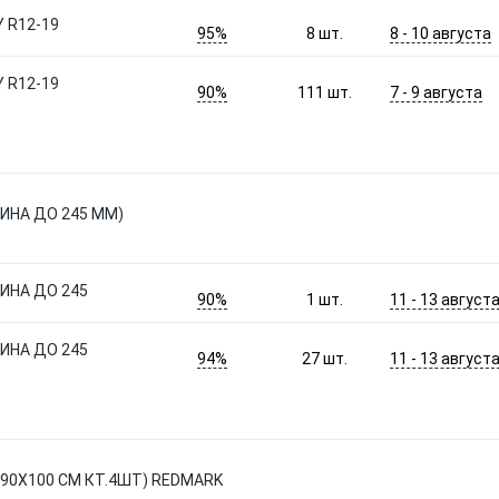
 R12-19
95%
8 - 10 августа
8
шт.
 R12-19
90%
7 - 9 августа
111
шт.
РИНА ДО 245 ММ)
РИНА ДО 245
90%
11 - 13 август
1
шт.
РИНА ДО 245
94%
11 - 13 август
27
шт.
(90X100 СМ КТ.4ШТ) REDMARK