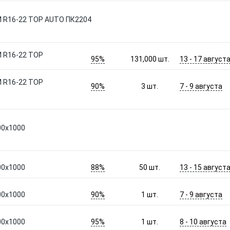
М R16-22 TOP AUTO ПК2204
М R16-22 TOP
95%
13 - 17 август
131,000
шт.
М R16-22 TOP
90%
7 - 9 августа
3
шт.
00х1000
88%
13 - 15 август
00х1000
50
шт.
90%
7 - 9 августа
00х1000
1
шт.
95%
8 - 10 августа
00х1000
1
шт.