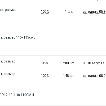
шт, размер
100%
сегодня в 05:3
1
шт.
шт, размер 115х115см\
шт, размер
95%
8 - 10 августа
200
шт.
шт, размер
100%
сегодня в 08:0
148
шт.
R12-19 110x110СМ 4