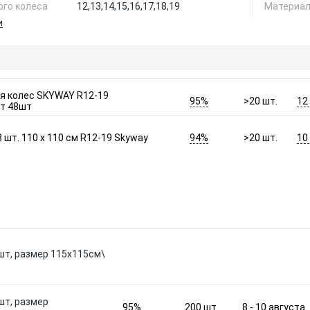
го колеса
12,
13,
14,
15,
16,
17,
18,
19
Материа
и
я колес SKYWAY R12-19
95%
12
>20
шт.
т 48шт
94%
10
 шт. 110 х 110 см R12-19 Skyway
>20
шт.
0шт, размер 115х115см\
шт, размер
95%
8 - 10 августа
200
шт.