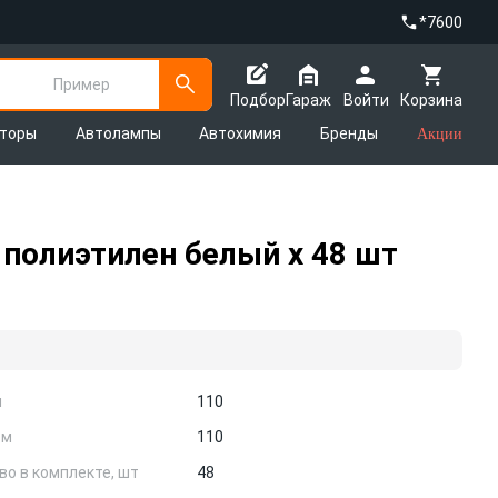
*7600
Пример
Подбор
Гараж
Войти
Корзина
яторы
Автолампы
Автохимия
Бренды
Акции
 полиэтилен белый х 48 шт
м
110
см
110
во в комплекте, шт
48