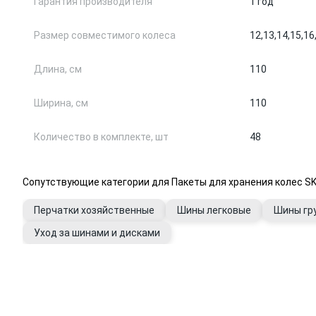
Гарантия производителя
1 год
Размер совместимого колеса
12,
13,
14,
15,
16
Длина, см
110
Ширина, см
110
Количество в комплекте, шт
48
Сопутствующие категории для Пакеты для хранения колес SK
Перчатки хозяйственные
Шины легковые
Шины гр
Уход за шинами и дисками