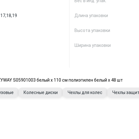
Вес в инд. упак.
,
17,
18,
19
Длина упаковки
Высота упаковки
Ширина упаковки
YWAY S05901003 белый х 110 см полиэтилен белый х 48 шт
узовые
Колесные диски
Чехлы для колес
Чехлы защи