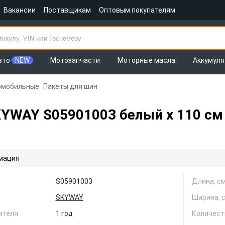
Вакансии
Поставщикам
Оптовым покупателям
вто
NEW
Мотозапчасти
Моторные масла
Аккумул
томобильные
Пакеты для шин
KYWAY S05901003 белый х 110 см
мация
S05901003
Длина, с
SKYWAY
Ширина, 
ителя
1 год
Количест