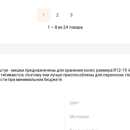
1
2
3
1 — 8 из 24 товара
 штук - мешки предназначены для хранения колес размера R12-19.
тягиваются, поэтому они лучше приспособлены для переноски т
ости при минимальном бюджете.
Цвет
Материал