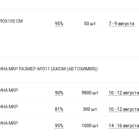
(90X100 СМ
95%
7 - 9 августа
50
шт.
НА МКР РАЗМЕР AP011 (AXIOM (АВТОХИМИЯ))
ИНА МКР
90%
10 - 12 август
9800
шт.
ИНА МКР
81%
10 - 12 август
300
шт.
ИНА МКР
95%
14 - 16 август
1000
шт.