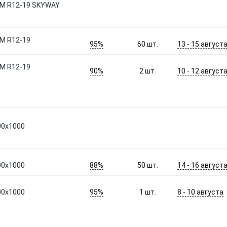
СМ R12-19 SKYWAY
М R12-19
95%
13 - 15 август
60
шт.
М R12-19
90%
10 - 12 август
2
шт.
00х1000
88%
14 - 16 август
00х1000
50
шт.
95%
8 - 10 августа
00х1000
1
шт.