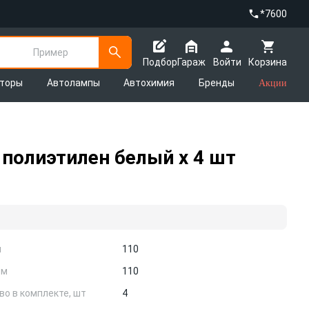
*7600
Пример
Подбор
Гараж
Войти
Корзина
яторы
Автолампы
Автохимия
Бренды
Акции
полиэтилен белый х 4 шт
м
110
см
110
во в комплекте, шт
4