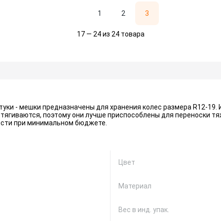
1
2
3
17 — 24 из 24 товара
штуки - мешки предназначены для хранения колес размера R12-19.
тягиваются, поэтому они лучше приспособлены для переноски т
ости при минимальном бюджете.
Цвет
Материал
Вес в инд. упак.