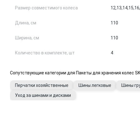
Размер совместимого колеса
12,
13,
14,
15,
16
Длина, см
110
Ширина, см
110
Количество в комплекте, шт
4
Сопутствующие категории для Пакеты для хранения колес SK
Перчатки хозяйственные
Шины легковые
Шины гр
Уход за шинами и дисками