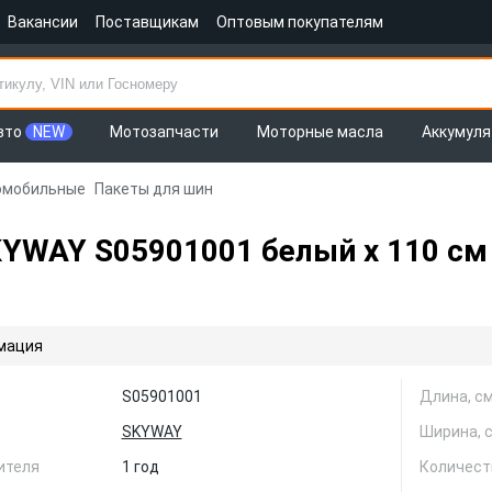
Вакансии
Поставщикам
Оптовым покупателям
вто
NEW
Мотозапчасти
Моторные масла
Аккумул
томобильные
Пакеты для шин
KYWAY S05901001 белый х 110 см 
мация
S05901001
Длина, с
SKYWAY
Ширина, 
ителя
1 год
Количест