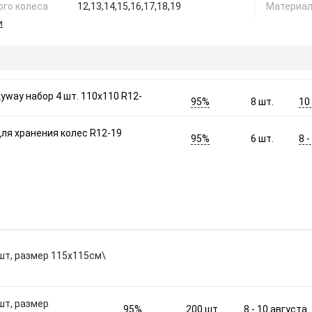
го колеса
12,
13,
14,
15,
16,
17,
18,
19
Материа
и
yway набор 4 шт. 110x110 R12-
95%
10
8
шт.
ля хранения колес R12-19
95%
8 
6
шт.
0шт, размер 115х115см\
шт, размер
95%
8 - 10 августа
200
шт.