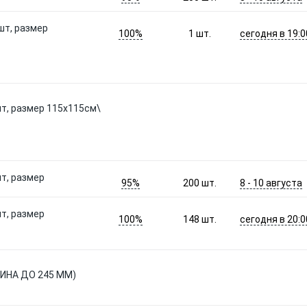
шт, размер
100%
сегодня в 19:0
1
шт.
шт, размер 115х115см\
шт, размер
95%
8 - 10 августа
200
шт.
шт, размер
100%
сегодня в 20:0
148
шт.
РИНА ДО 245 ММ)