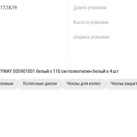
,
17,
18,
19
Длина упаковки
Высота упаковки
Ширина упаковки
YWAY S05901001 белый х 110 см полиэтилен белый х 4 шт
узовые
Колесные диски
Чехлы для колес
Чехлы защи