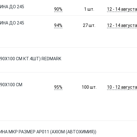
РИНА ДО 245
90%
12 - 14 август
1
шт.
РИНА ДО 245
94%
12 - 14 август
27
шт.
(90X100 СМ КТ.4ШТ) REDMARK
(90X100 СМ
95%
10 - 12 август
100
шт.
НА МКР РАЗМЕР AP011 (AXIOM (АВТОХИМИЯ))