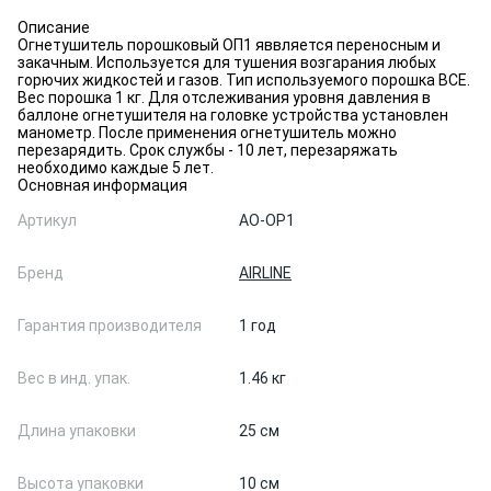
Описание
Огнетушитель порошковый ОП1 яввляется переносным и
закачным. Используется для тушения возгарания любых
горючих жидкостей и газов. Тип используемого порошка BCE.
Вес порошка 1 кг. Для отслеживания уровня давления в
баллоне огнетушителя на головке устройства установлен
манометр. После применения огнетушитель можно
перезарядить. Срок службы - 10 лет, перезаряжать
необходимо каждые 5 лет.
Основная информация
Артикул
AO-OP1
Бренд
AIRLINE
Гарантия производителя
1 год
Вес в инд. упак.
1.46 кг
Длина упаковки
25 см
Высота упаковки
10 см