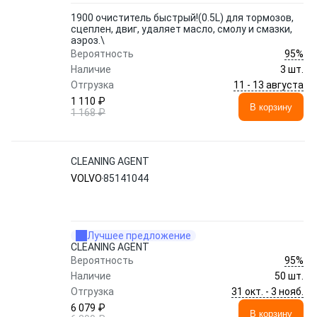
1900 очиститель быстрый!(0.5L) для тормозов,
сцеплен, двиг, удаляет масло, смолу и смазки,
аэроз.\
95%
Вероятность
Наличие
3 шт.
11 - 13 августа
Отгрузка
1 110 ₽
В корзину
1 168 ₽
CLEANING AGENT
VOLVO
85141044
Лучшее предложение
CLEANING AGENT
95%
Вероятность
Наличие
50 шт.
31 окт. - 3 нояб.
Отгрузка
6 079 ₽
В корзину