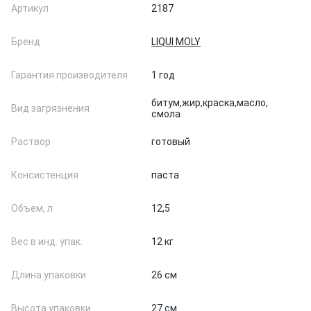
Артикул
2187
Бренд
LIQUI MOLY
Гарантия производителя
1 год
битум,
жир,
краска,
масло,
Вид загрязнения
смола
Раствор
готовый
Консистенция
паста
Объем, л
12,5
Вес в инд. упак.
12 кг
Длина упаковки
26 см
Высота упаковки
27 см