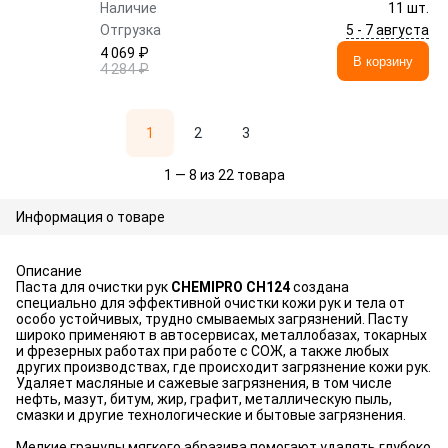
Наличие
11 шт.
5 - 7 августа
Отгрузка
4 069 ₽
В корзину
4 284 ₽
1
2
3
1 — 8 из 22 товара
Информация о товаре
Описание
Паста для очистки рук
CHEMIPRO CH124
создана
специально для эффективной очистки кожи рук и тела от
особо устойчивых, трудно смываемых загрязнений. Пасту
широко применяют в автосервисах, металлобазах, токарных
и фрезерных работах при работе с СОЖ, а также любых
других производствах, где происходит загрязнение кожи рук.
Удаляет масляные и сажевые загрязнения, в том числе
нефть, мазут, битум, жир, графит, металлическую пыль,
смазки и другие технологические и бытовые загрязнения.
Мелкие гранулы мягкого абразива помогают удалять глубоко