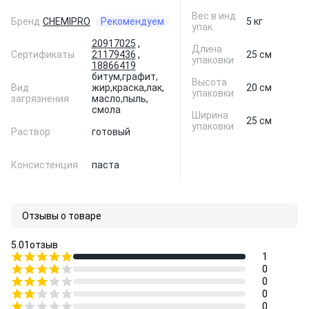
Вес в инд.
Бренд
CHEMIPRO
Рекомендуем
5 кг
упак.
20917025
,
Длина
Сертификаты
21179436
,
25 см
упаковки
18866419
битум,
графит,
Высота
Вид
жир,
краска,
лак,
20 см
упаковки
загрязнения
масло,
пыль,
смола
Ширина
25 см
упаковки
Раствор
готовый
Консистенция
паста
Отзывы о товаре
5.0
1
отзыв
1
0
0
0
0