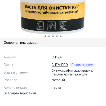
Основная информация
Артикул
CH124
Бренд
CHEMIPRO
Рекомендуем
битум,
графит,
жир,
краска,
Вид загрязнения
лак,
масло,
пыль,
смола
Раствор
готовый
Консистенция
паста
Все характеристики