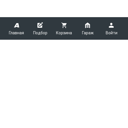
Главная
Подбор
Корзина
Гараж
Войти
ARMTEK
О Компании
Покупателям
Контакты
Как сделать заказ
Партнерам
Новости
Доставка
Поставщикам