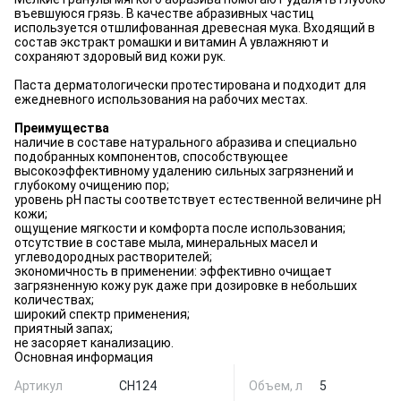
въевшуюся грязь. В качестве абразивных частиц
используется отшлифованная древесная мука. Входящий в
состав экстракт ромашки и витамин А увлажняют и
сохраняют здоровый вид кожи рук.
Паста дерматологически протестирована и подходит для
ежедневного использования на рабочих местах.
Преимущества
наличие в составе натурального абразива и специально
подобранных компонентов, способствующее
высокоэффективному удалению сильных загрязнений и
глубокому очищению пор;
уровень pH пасты соответствует естественной величине pH
кожи;
ощущение мягкости и комфорта после использования;
отсутствие в составе мыла, минеральных масел и
углеводородных растворителей;
экономичность в применении: эффективно очищает
загрязненную кожу рук даже при дозировке в небольших
количествах;
широкий спектр применения;
приятный запах;
не засоряет канализацию.
Основная информация
Артикул
CH124
Объем, л
5