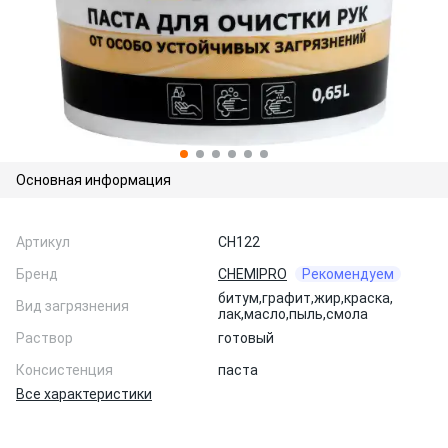
Основная информация
Артикул
CH122
Бренд
CHEMIPRO
Рекомендуем
битум,
графит,
жир,
краска,
Вид загрязнения
лак,
масло,
пыль,
смола
Раствор
готовый
Консистенция
паста
Все характеристики