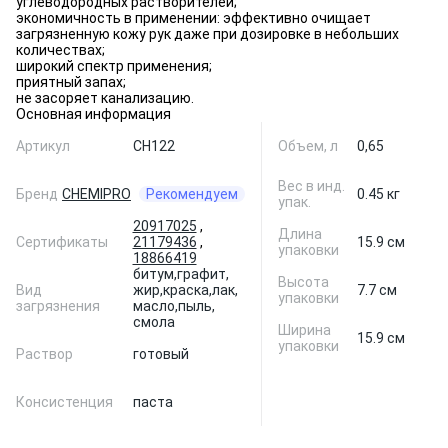
углеводородных растворителей;
экономичность в применении: эффективно очищает
загрязненную кожу рук даже при дозировке в небольших
количествах;
широкий спектр применения;
приятный запах;
не засоряет канализацию.
Основная информация
Артикул
CH122
Объем, л
0,65
Вес в инд.
Бренд
CHEMIPRO
Рекомендуем
0.45 кг
упак.
20917025
,
Длина
Сертификаты
21179436
,
15.9 см
упаковки
18866419
битум,
графит,
Высота
Вид
жир,
краска,
лак,
7.7 см
упаковки
загрязнения
масло,
пыль,
смола
Ширина
15.9 см
упаковки
Раствор
готовый
Консистенция
паста