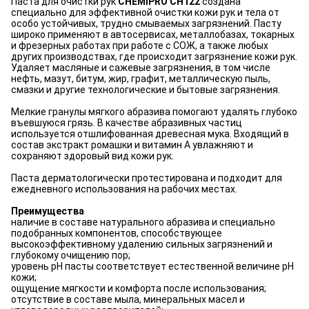
Паста для очистки рук
CHEMIPRO CH122
создана
специально для эффективной очистки кожи рук и тела от
особо устойчивых, трудно смываемых загрязнений. Пасту
широко применяют в автосервисах, металлобазах, токарных
и фрезерных работах при работе с СОЖ, а также любых
других производствах, где происходит загрязнение кожи рук.
Удаляет масляные и сажевые загрязнения, в том числе
нефть, мазут, битум, жир, графит, металлическую пыль,
смазки и другие технологические и бытовые загрязнения.
Мелкие гранулы мягкого абразива помогают удалять глубоко
въевшуюся грязь. В качестве абразивных частиц
используется отшлифованная древесная мука. Входящий в
состав экстракт ромашки и витамин А увлажняют и
сохраняют здоровый вид кожи рук.
Паста дерматологически протестирована и подходит для
ежедневного использования на рабочих местах.
Преимущества
наличие в составе натурального абразива и специально
подобранных компонентов, способствующее
высокоэффективному удалению сильных загрязнений и
глубокому очищению пор;
уровень pH пасты соответствует естественной величине pH
кожи;
ощущение мягкости и комфорта после использования;
отсутствие в составе мыла, минеральных масел и