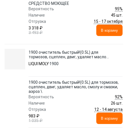
СРЕДСТВО МОЮЩЕЕ
95%
Вероятность
Наличие
45 шт.
15 - 17 октября
Отгрузка
3 318 ₽
В корзину
3 493 ₽
1900 очиститель быстрый!(0.5L) для
тормозов, сцеплен, двиг, удаляет масло,
смолу и смазки, аэроз.\
LIQUI MOLY
1900
1900 очиститель быстрый!(0.5L) для тормозов,
сцеплен, двиг, удаляет масло, смолу и смазки,
аэроз.\
92%
Вероятность
Наличие
26 шт.
12 - 14 августа
Отгрузка
983 ₽
В корзину
1 035 ₽