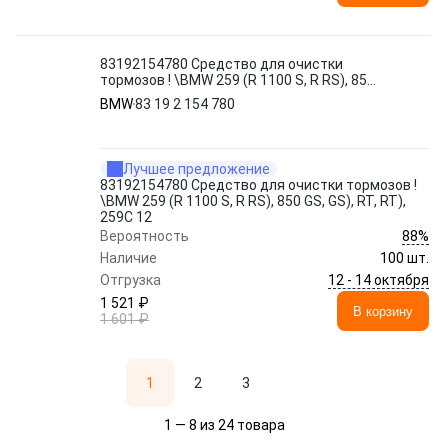
83192154780 Средство для очистки
тормозов ! \BMW 259 (R 1100 S, R RS), 850
GS, GS), RT, RT), 259C 12
BMW
83 19 2 154 780
Лучшее предложение
83192154780 Средство для очистки тормозов !
\BMW 259 (R 1100 S, R RS), 850 GS, GS), RT, RT),
259C 12
88%
Вероятность
Наличие
100 шт.
12 - 14 октября
Отгрузка
1 521 ₽
В корзину
1 601 ₽
1
2
3
1 — 8 из 24 товара