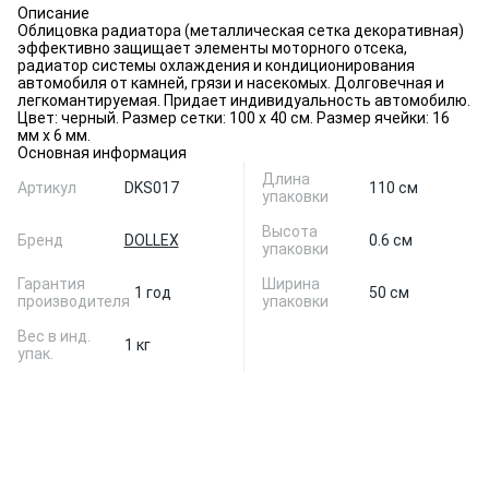
Описание
Облицовка радиатора (металлическая сетка декоративная)
эффективно защищает элементы моторного отсека,
радиатор системы охлаждения и кондиционирования
автомобиля от камней, грязи и насекомых. Долговечная и
легкомантируемая. Придает индивидуальность автомобилю.
Цвет: черный. Размер сетки: 100 х 40 см. Размер ячейки: 16
мм х 6 мм.
Основная информация
Длина
Артикул
DKS017
110 см
упаковки
Высота
Бренд
DOLLEX
0.6 см
упаковки
Гарантия
Ширина
1 год
50 см
производителя
упаковки
Вес в инд.
1 кг
упак.