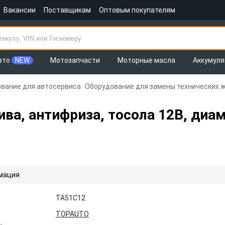
Вакансии
Поставщикам
Оптовым покупателям
вто
NEW
Мотозапчасти
Моторные масла
Аккумул
вание для автосервиса
Оборудование для замены технических 
ива, антифриза, тосола 12В, диа
мация
TA51C12
TOPAUTO