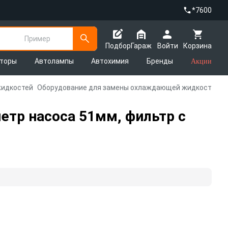
*7600
Пример
Подбор
Гараж
Войти
Корзина
яторы
Автолампы
Автохимия
Бренды
Акции
жидкостей
Оборудование для замены охлаждающей жидкости
метр насоса 51мм, фильтр с