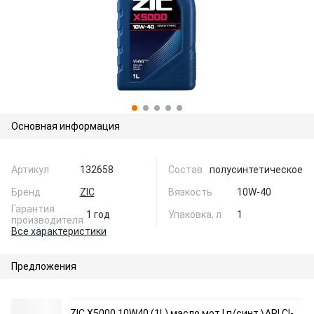
Основная информация
Артикул
132658
Состав
полусинтетическое
Бренд
ZIC
Вязкость
10W-40
Гарантия
1 год
Упаковка, л
1
производителя
Все характеристики
Предложения
ZIC X5000 10W40 (1L) масло мот.! п/синт.\API CI-