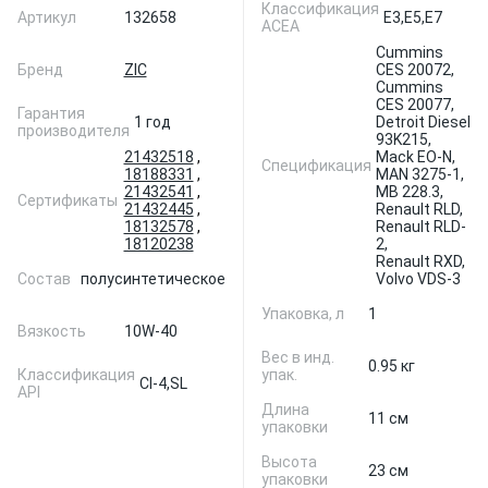
Классификация
Артикул
132658
E3,
E5,
E7
ACEA
Cummins
Бренд
ZIC
CES 20072,
Cummins
CES 20077,
Гарантия
1 год
Detroit Diesel
производителя
93K215,
21432518
,
Mack EO-N,
Спецификация
18188331
,
MAN 3275-1,
21432541
,
MB 228.3,
Сертификаты
21432445
,
Renault RLD,
18132578
,
Renault RLD-
18120238
2,
Renault RXD,
Состав
полусинтетическое
Volvo VDS-3
Упаковка, л
1
Вязкость
10W-40
Вес в инд.
0.95 кг
Классификация
упак.
CI-4,
SL
API
Длина
11 см
упаковки
Высота
23 см
упаковки