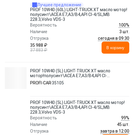
Лучшее предложение
PROF 10W40 (60L) LIGHT-TRUCK XT масло мотор!
полусинт\ACEA E7,A3/B4,API CI-4/SL,MB
228.3,Volvo VDS-3
100%
Вероятность
Наличие
3 шт.
сегодня в 09:30
Отгрузка
35 988 ₽
В корзину
37 883 ₽
PROF 10W40 (5L) LIGHT-TRUCK XT масло
мотор!полусинт\ACEA E7,A3/B4,API CI-
4/SL,MB 228.3,Volvo VDS-3
PROFI-CAR
35105
PROF 10W40 (5L) LIGHT-TRUCK XT масло мотор!
полусинт\ACEA E7,A3/B4,API CI-4/SL,MB
228.3,Volvo VDS-3
99%
Вероятность
Наличие
45 шт.
завтра в 12:00
Отгрузка