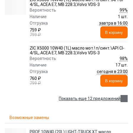
4/SL, ACEA E7, MB 228.3,Volvo VDS-3
99%
Вероятность
Наличие
1 шт.
завтра в 16:00
Отгрузка
759 ₽
В корзину
799 ₽
ZIC X5000 10W40 (1L) масло мот.! п/синт.\API CI-
4/SL, ACEA E7, MB 228.3,Volvo VDS-3
98%
Вероятность
Наличие
17 шт.
сегодня в 23:00
Отгрузка
760 ₽
В корзину
799 ₽
Показать еще 12 предложений
Возможные замены
PROF 10W40 (20L) LIGHT-TRUCK XT масло