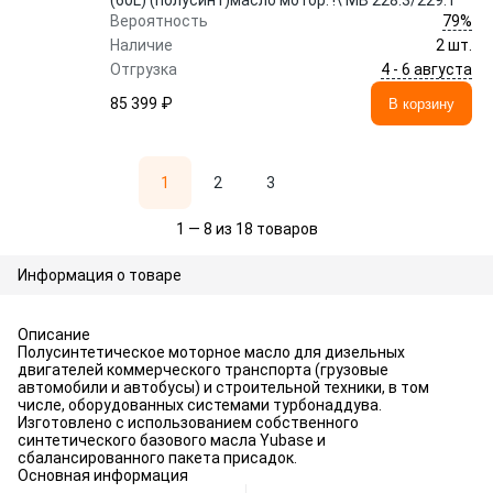
(60L) (полусинт)масло мотор. !\ MB 228.3/229.1
79%
Вероятность
Наличие
2 шт.
4 - 6 августа
Отгрузка
85 399 ₽
В корзину
1
2
3
1 — 8 из 18 товаров
Информация о товаре
Описание
Полусинтетическое моторное масло для дизельных
двигателей коммерческого транспорта (грузовые
автомобили и автобусы) и строительной техники, в том
числе, оборудованных системами турбонаддува.
Изготовлено с использованием собственного
синтетического базового масла Yubase и
сбалансированного пакета присадок.
Основная информация