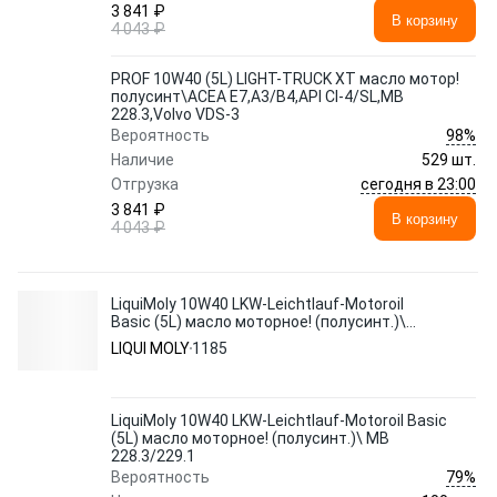
3 841 ₽
В корзину
4 043 ₽
PROF 10W40 (5L) LIGHT-TRUCK XT масло мотор!
полусинт\ACEA E7,A3/B4,API CI-4/SL,MB
228.3,Volvo VDS-3
98%
Вероятность
Наличие
529 шт.
сегодня в 23:00
Отгрузка
3 841 ₽
В корзину
4 043 ₽
LiquiMoly 10W40 LKW-Leichtlauf-Motoroil
Basic (5L) масло моторное! (полусинт.)\
MB 228.3/229.1
LIQUI MOLY
1185
LiquiMoly 10W40 LKW-Leichtlauf-Motoroil Basic
(5L) масло моторное! (полусинт.)\ MB
228.3/229.1
79%
Вероятность