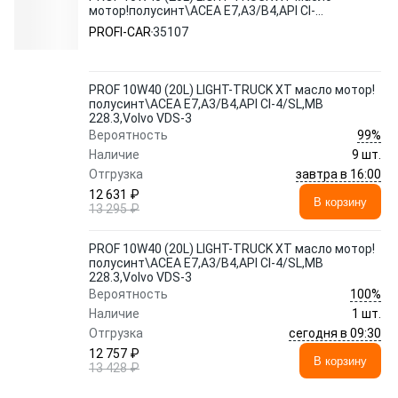
мотор!полусинт\ACEA E7,A3/B4,API CI-
4/SL,MB 228.3,Volvo VDS-3
PROFI-CAR
35107
PROF 10W40 (20L) LIGHT-TRUCK XT масло мотор!
полусинт\ACEA E7,A3/B4,API CI-4/SL,MB
228.3,Volvo VDS-3
99%
Вероятность
Наличие
9 шт.
завтра в 16:00
Отгрузка
12 631 ₽
В корзину
13 295 ₽
PROF 10W40 (20L) LIGHT-TRUCK XT масло мотор!
полусинт\ACEA E7,A3/B4,API CI-4/SL,MB
228.3,Volvo VDS-3
100%
Вероятность
Наличие
1 шт.
сегодня в 09:30
Отгрузка
12 757 ₽
В корзину
13 428 ₽