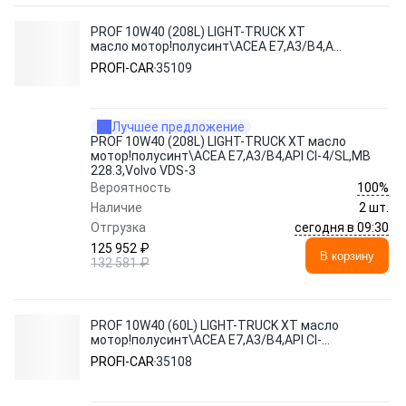
PROF 10W40 (208L) LIGHT-TRUCK XT
масло мотор!полусинт\ACEA E7,A3/B4,API
CI-4/SL,MB 228.3,Volvo VDS-3
PROFI-CAR
35109
Лучшее предложение
PROF 10W40 (208L) LIGHT-TRUCK XT масло
мотор!полусинт\ACEA E7,A3/B4,API CI-4/SL,MB
228.3,Volvo VDS-3
100%
Вероятность
Наличие
2 шт.
сегодня в 09:30
Отгрузка
125 952 ₽
В корзину
132 581 ₽
PROF 10W40 (60L) LIGHT-TRUCK XT масло
мотор!полусинт\ACEA E7,A3/B4,API CI-
4/SL,MB 228.3,Volvo VDS-3
PROFI-CAR
35108