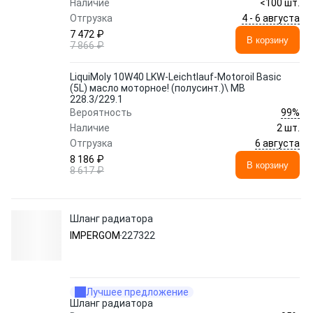
Наличие
<100 шт.
4 - 6 августа
Отгрузка
7 472 ₽
В корзину
7 866 ₽
LiquiMoly 10W40 LKW-Leichtlauf-Motoroil Basic
(5L) масло моторное! (полусинт.)\ MB
228.3/229.1
99%
Вероятность
Наличие
2 шт.
6 августа
Отгрузка
8 186 ₽
В корзину
8 617 ₽
Шланг радиатора
IMPERGOM
227322
Лучшее предложение
Шланг радиатора