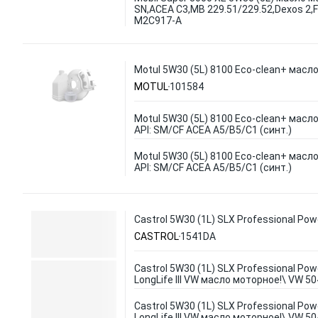
SN,ACEA C3,MB 229.51/229.52,Dexos 2,
M2C917-A
Motul 5W30 (5L) 8100 Eco-clean+ масло
MOTUL
101584
Motul 5W30 (5L) 8100 Eco-clean+ масло
API: SM/CF ACEA A5/B5/C1 (синт.)
Motul 5W30 (5L) 8100 Eco-clean+ масло
API: SM/CF ACEA A5/B5/C1 (синт.)
Castrol 5W30 (1L) SLX Professional Pow
CASTROL
1541DA
Castrol 5W30 (1L) SLX Professional Pow
LongLife III VW масло моторное!\ VW 50
Castrol 5W30 (1L) SLX Professional Pow
LongLife III VW масло моторное!\ VW 50