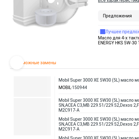
Все характеристик
Предложения
Лучшее предло
Масло для 4-х так
ENERGY HKS 5W-30 
Возможные замены
Mobil Super 3000 XE 5W30 (5L) масло 
MOBIL
150944
Mobil Super 3000 XE 5W30 (5L) масло м
SN,ACEA C3,MB 229.51/229.52,Dexos 2,
M2C917-A
Mobil Super 3000 XE 5W30 (5L) масло м
SN,ACEA C3,MB 229.51/229.52,Dexos 2,
M2C917-A
Mobil Super 3000 XE 5W30 (5L) масло м