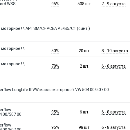
95%
7 - 9 августа
Ford WSS-
508
шт.
 моторное ! \ API: SM/CF ACEA A5/B5/C1 (синт.)
 моторное ! \
50%
8 - 10 августа
20
шт.
 моторное ! \
78%
6 - 8 августа
2
шт.
erflow LongLife III VW масло моторное!\ VW 504 00/507 00
erflow
95%
6 - 8 августа
6
шт.
4 00/507 00
erflow
95%
6 - 8 августа
98
шт.
4 00/507 00