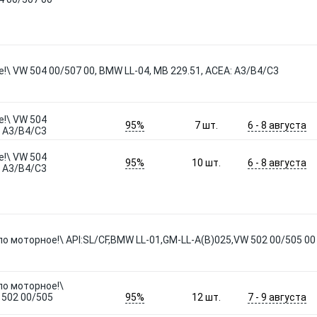
!\ VW 504 00/507 00, BMW LL-04, MB 229.51, ACEA: A3/B4/C3
е!\ VW 504
95%
6 - 8 августа
7
шт.
: A3/B4/C3
е!\ VW 504
95%
6 - 8 августа
10
шт.
: A3/B4/C3
ло моторное!\ API:SL/CF,BMW LL-01,GM-LL-A(B)025,VW 502 00/505 00
ло моторное!\
95%
7 - 9 августа
 502 00/505
12
шт.