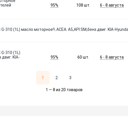
моторное
95%
6 - 8 августа
ателей
108
шт.
310 (1L) масло моторное!\ ACEA: A5,API:SM,бенз.двиг. KIA-Hyunda
G-310 (1L)
95%
6 - 8 августа
.двиг. KIA-
60
шт.
1
2
3
1 — 8 из 20 товаров