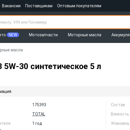
Вакансии
Поставщикам
Оптовым покупателям
вто
NEW
Мотозапчасти
Моторные масла
Аккумул
рные масла
 5W-30 синтетическое 5 л
мация
175393
Состав
TOTAL
Вязкость
ителя
1 год
Упаковка,