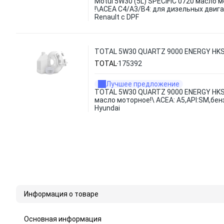
Motul 5W30 (5L) SPECIFIC 0720 масло 
!\ACEA С4/А3/В4: для дизельных двиг
Renault с DPF
TOTAL 5W30 QUARTZ 9000 ENERGY HKS G-
TOTAL
175392
Лучшее предложение
TOTAL 5W30 QUARTZ 9000 ENERGY HKS 
масло моторное!\ ACEA: A5,API:SM,бенз
Hyundai
Информация о товаре
Основная информация