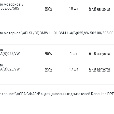
ло моторное!\
95%
6 - 8 августа
 502 00/505
10
шт.
ло моторное!\API SL/CF, BMW LL-01,GM-LL-A(B)025,VW 502 00/505 00
ло
95%
6 - 8 августа
-A(B)025,VW
1
шт.
ло
95%
6 - 8 августа
-A(B)025,VW
17
шт.
моторное !\ACEA С4/А3/В4: для дизельных двигателей Renault с DPF