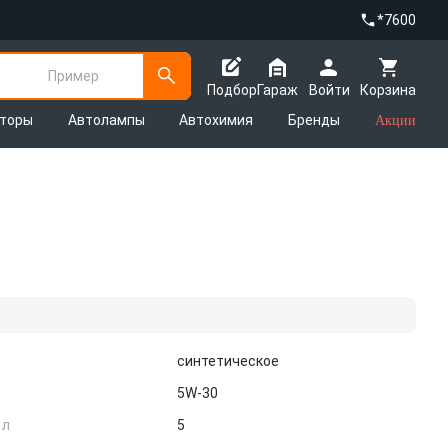
*7600
Пример
Подбор
Гараж
Войти
Корзина
яторы
Автолампы
Автохимия
Бренды
Акции
синтетическое
5W-30
 л
5