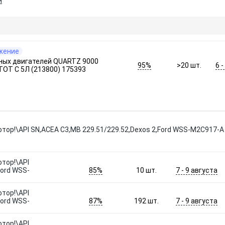
и
жение
тных двигателей QUARTZ 9000
95%
6 
>20
шт.
TOT C 5Л (213800) 175393
мотор!\API SN,ACEA C3,MB 229.51/229.52,Dexos 2,Ford WSS-M2C917-A
отор!\API
85%
7 - 9 августа
Ford WSS-
10
шт.
отор!\API
87%
7 - 9 августа
Ford WSS-
192
шт.
отор!\API